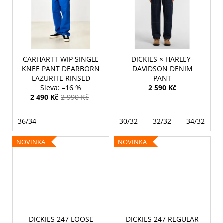
č
u
j
e
m
e
CARHARTT WIP SINGLE
DICKIES × HARLEY-
KNEE PANT DEARBORN
DAVIDSON DENIM
LAZURITE RINSED
PANT
–16 %
2 590 Kč
2 490 Kč
2 990 Kč
36/34
30/32
32/32
34/32
NOVINKA
NOVINKA
DICKIES 247 LOOSE
DICKIES 247 REGULAR