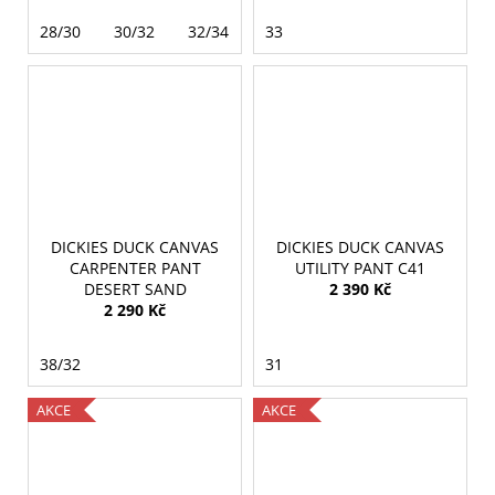
28/30
30/32
32/34
46/34
33
DICKIES DUCK CANVAS
DICKIES DUCK CANVAS
CARPENTER PANT
UTILITY PANT C41
DESERT SAND
2 390 Kč
2 290 Kč
38/32
31
AKCE
AKCE