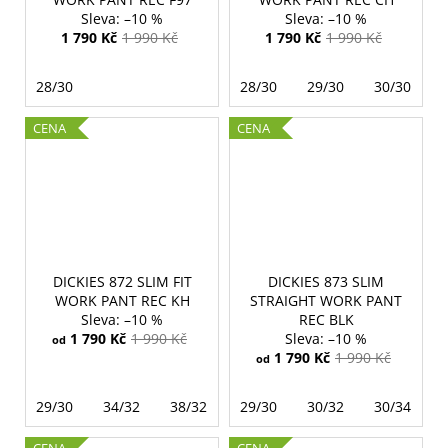
–10 %
–10 %
1 790 Kč
1 990 Kč
1 790 Kč
1 990 Kč
28/30
28/30
29/30
30/30
CENA
CENA
DICKIES 872 SLIM FIT
DICKIES 873 SLIM
WORK PANT REC KH
STRAIGHT WORK PANT
–10 %
REC BLK
1 790 Kč
1 990 Kč
–10 %
od
1 790 Kč
1 990 Kč
od
29/30
34/32
38/32
38/34
29/30
40/34
30/32
30/34
CENA
CENA