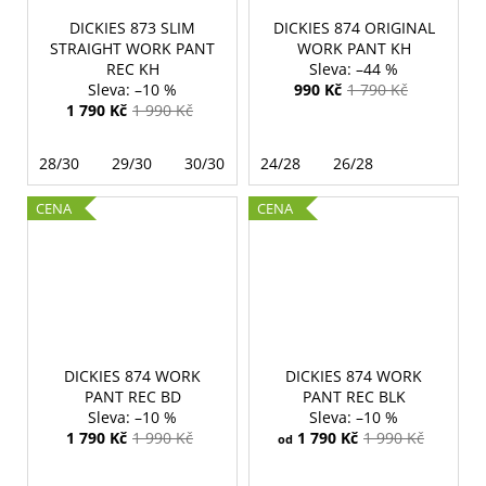
DICKIES 873 SLIM
DICKIES 874 ORIGINAL
STRAIGHT WORK PANT
WORK PANT KH
REC KH
–44 %
–10 %
990 Kč
1 790 Kč
1 790 Kč
1 990 Kč
28/30
29/30
30/30
30/32
24/28
31/32
26/28
32/30
3
CENA
CENA
DICKIES 874 WORK
DICKIES 874 WORK
PANT REC BD
PANT REC BLK
–10 %
–10 %
1 790 Kč
1 990 Kč
1 790 Kč
1 990 Kč
od