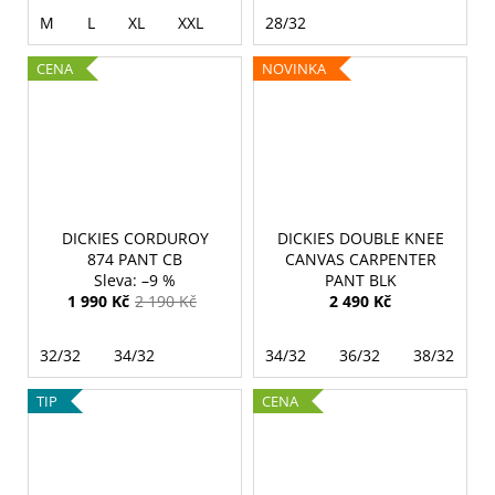
M
L
XL
XXL
28/32
CENA
NOVINKA
DICKIES CORDUROY
DICKIES DOUBLE KNEE
874 PANT CB
CANVAS CARPENTER
–9 %
PANT BLK
1 990 Kč
2 190 Kč
2 490 Kč
32/32
34/32
34/32
36/32
38/32
TIP
CENA