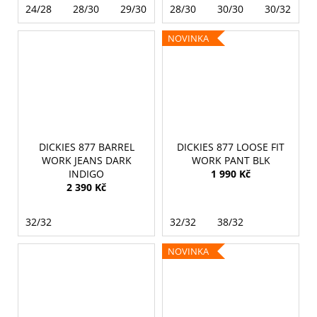
24/28
28/30
29/30
30/30
28/30
30/32
30/30
31/32
30/32
3
NOVINKA
DICKIES 877 BARREL
DICKIES 877 LOOSE FIT
WORK JEANS DARK
WORK PANT BLK
INDIGO
1 990 Kč
2 390 Kč
32/32
32/32
38/32
NOVINKA