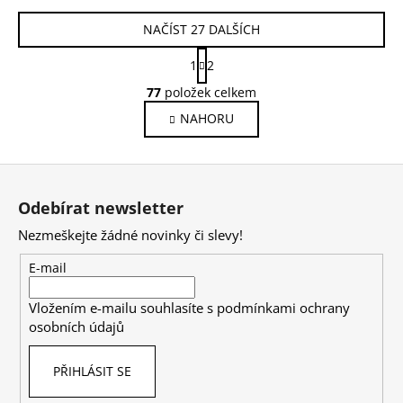
NAČÍST 27 DALŠÍCH
S
1
2
t
O
r
77
položek celkem
v
á
NAHORU
l
n
k
á
o
d
Z
v
a
á
á
c
Odebírat newsletter
n
p
í
í
Nezmeškejte žádné novinky či slevy!
p
a
r
t
E-mail
v
í
k
Vložením e-mailu souhlasíte s
podmínkami ochrany
y
osobních údajů
v
ý
PŘIHLÁSIT SE
p
i