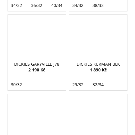
34/32
36/32
40/34
42/34
34/32
44/34
38/32
DICKIES GARYVILLE J78
DICKIES KERMAN BLK
2 190 Kč
1 890 Kč
30/32
29/32
32/34