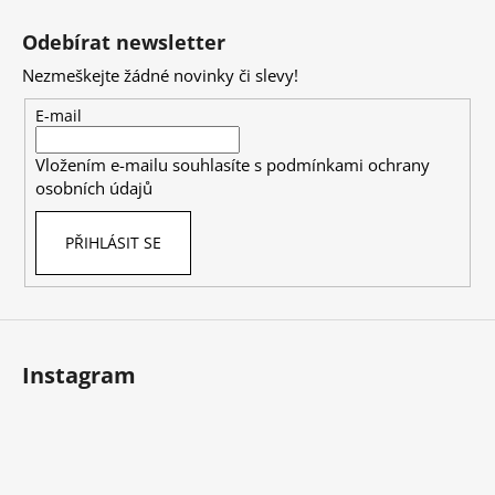
Z
á
Odebírat newsletter
p
Nezmeškejte žádné novinky či slevy!
a
t
E-mail
í
Vložením e-mailu souhlasíte s
podmínkami ochrany
osobních údajů
PŘIHLÁSIT SE
Instagram