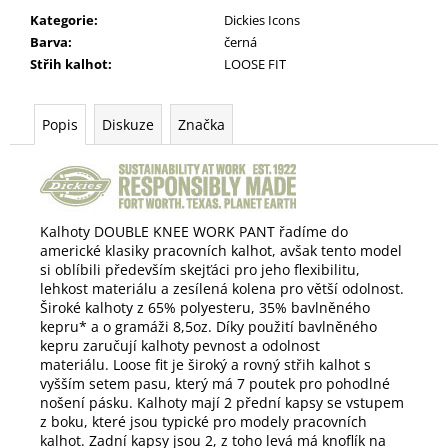
Kategorie
:
Dickies Icons
Barva
:
černá
Střih kalhot
:
LOOSE FIT
Popis
Diskuze
Značka
Kalhoty DOUBLE KNEE WORK PANT řadíme do
americké klasiky pracovních kalhot,
avšak tento model
si oblíbili především skejťáci pro jeho flexibilitu,
lehkost materiálu a zesílená kolena pro větší odolnost.
Široké kalhoty z 65% polyesteru, 35% bavlněného
kepru* a o gramáži 8,5oz.
Díky použití b
avlněného
kepru zaručují kalhoty pevnost a odolnost
materiálu.
Loose fit je široký a rovný střih kalhot s
vyšším setem pasu, který má 7 poutek pro pohodlné
nošení pásku. Kalhoty mají 2 přední kapsy se vstupem
z boku, které jsou typické pro modely pracovních
kalhot. Zadní kapsy jsou 2, z toho levá má knoflík na