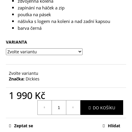
č
zdvojenná kolena
u
zapínání na háček a zip
j
poutka na pásek
e
nášivka s logem na koleni a nad zadní kapsou
m
barva černá
e
VARIANTA
Zvolte variantu
Značka:
Dickies
1 990 Kč
Měrná
DO KOŠÍKU
cena:
Zeptat se
Hlídat