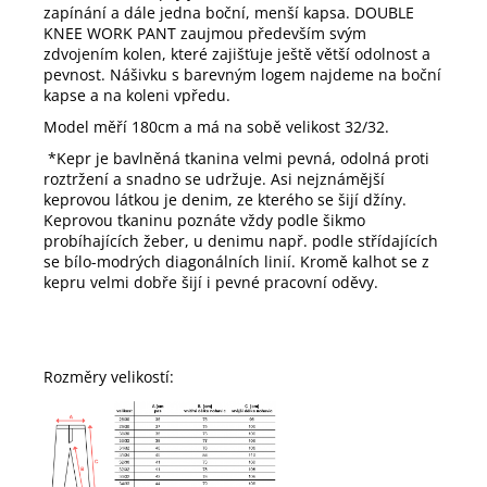
zapínání a dále jedna boční, menší kapsa. DOUBLE
KNEE WORK PANT zaujmou především svým
zdvojením kolen, které zajišťuje ještě větší odolnost a
pevnost. Nášivku s barevným logem najdeme na boční
kapse a na koleni vpředu.
Model měří 180cm a má na sobě velikost 32/32.
*Kepr je b
avlněná tkanina velmi pevná, odolná proti
roztržení a snadno se udržuje. Asi nejznámější
keprovou látkou je denim, ze kterého se šijí džíny.
Keprovou tkaninu poznáte vždy podle šikmo
probíhajících žeber, u denimu např. podle střídajících
se bílo-modrých diagonálních linií. Kromě kalhot se z
kepru velmi dobře šijí i pevné pracovní oděvy.
Rozměry velikostí: