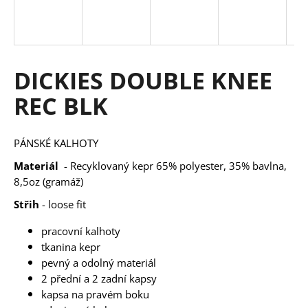
a
j
í
t
DICKIES DOUBLE KNEE
?
REC BLK
PÁNSKÉ KALHOTY
HLEDAT
Materiál
- Recyklovaný kepr 65% polyester, 35% bavlna,
8,5oz (gramáž)
Střih
- loose fit
D
pracovní kalhoty
o
tkanina kepr
p
o
pevný a odolný materiál
r
2 přední a 2 zadní kapsy
u
kapsa na pravém boku