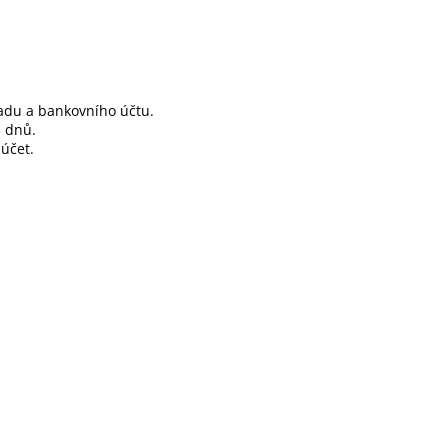
adu a bankovního účtu.
3 dnů.
účet.