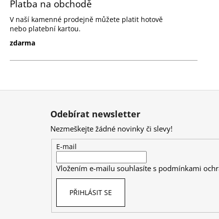
Platba na obchodě
V naší kamenné prodejně můžete platit hotově
nebo platební kartou.
zdarma
Z
á
Odebírat newsletter
p
Nezmeškejte žádné novinky či slevy!
a
t
E-mail
í
Vložením e-mailu souhlasíte s
podmínkami ochr
PŘIHLÁSIT SE