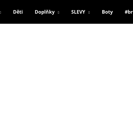
Děti
Doplňky
SLEVY
Boty
#b
Co potřebujete najít?
HLEDAT
Doporučujeme