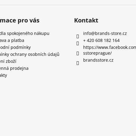
rmace pro vás
Kontakt
idla spokojeného nákupu
info
@
brands-store.cz
ava a platba
+ 420 608 182 164
odní podmínky
https://www.facebook.co
sstoreprague/
ínky ochrany osobních údajů
brandsstore.cz
ní zboží
nná prodejna
akty