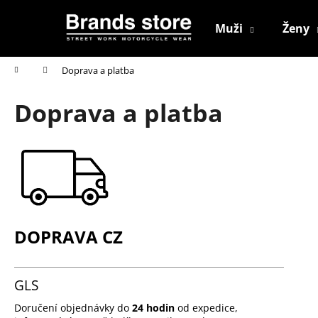
K
Přejít
na
o
Muži
Ženy
obsah
Zpět
Zpět
š
do
do
í
Domů
Doprava a platba
k
obchodu
obchodu
Doprava a platba
DOPRAVA CZ
GLS
Doručení objednávky do
24 hodin
od expedice,