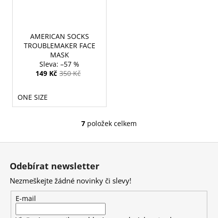
AMERICAN SOCKS
TROUBLEMAKER FACE
MASK
–57 %
149 Kč
350 Kč
ONE SIZE
7
položek celkem
O
v
Z
l
á
á
Odebírat newsletter
d
p
a
Nezmeškejte žádné novinky či slevy!
a
c
t
E-mail
í
í
p