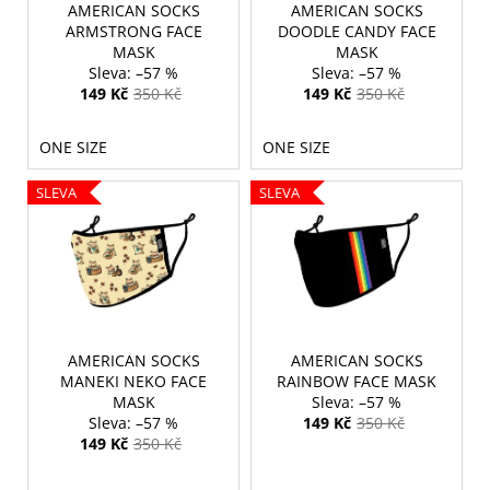
r
AMERICAN SOCKS
AMERICAN SOCKS
ů
a
o
ARMSTRONG FACE
DOODLE CANDY FACE
j
MASK
MASK
d
–57 %
–57 %
í
u
149 Kč
350 Kč
149 Kč
350 Kč
t
k
?
t
ONE SIZE
ONE SIZE
ů
SLEVA
SLEVA
HLEDAT
D
AMERICAN SOCKS
AMERICAN SOCKS
o
MANEKI NEKO FACE
RAINBOW FACE MASK
p
MASK
–57 %
o
–57 %
149 Kč
350 Kč
r
149 Kč
350 Kč
u