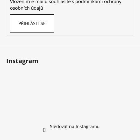
Vložením e-mailu souhlasíte s
podmínkami ochrany
r
osobních údajů
v
k
PŘIHLÁSIT SE
y
v
ý
p
i
s
Instagram
u
Sledovat na Instagramu