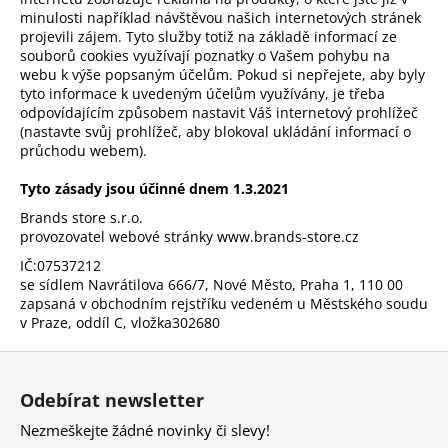
minulosti například návštěvou našich internetových stránek
projevili zájem. Tyto služby totiž na základě informací ze
souborů cookies využívají poznatky o Vašem pohybu na
webu k výše popsaným účelům. Pokud si nepřejete, aby byly
tyto informace k uvedeným účelům využívány, je třeba
odpovídajícím způsobem nastavit Váš internetový prohlížeč
(nastavte svůj prohlížeč, aby blokoval ukládání informací o
průchodu webem).
Tyto zásady jsou účinné dnem 1.3.2021
Brands store s.r.o.
provozovatel webové stránky www.brands-store.cz
IČ:
07537212
se sídlem Navrátilova 666/7, Nové Město, Praha 1, 110 00
zapsaná v obchodním rejstříku vedeném u Městského soudu
v Praze, oddíl C, vložka
302680
Z
á
Odebírat newsletter
p
Nezmeškejte žádné novinky či slevy!
a