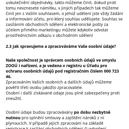
uskutečnění objednávky, takto můžeme činit, dokud proti
tomu nevznesete námitku, v jiných případech tak můžeme
činit jen s Vaším souhlasem, o jehož udělení jste vždy žádáni
a informováni účelu, pro který souhlas udělujete. Souhlas se
zasíláním obchodních sdělení a elektronické pošty za
účelem přímého marketingu můžete kdykoliv odvolat
prostřednictvím odkazu v obchodním sdělení
2.3 Jak spravujeme a zpracováváme Vaše osobní údaje?
Naše společnost je správcem osobních údajů ve smyslu
ZOOÚ i nařízení, a je vedena v registru u Úřadu pro
ochranu osobních údajů pod registračním číslem 000 723
46.
Zpracováním Vašich osobních a dalších údajů můžeme
pověřit třetí osobu jakožto zpracovatele.
Osobní i další získávané údaje jsou plně zabezpečeny proti
zneužití.
Osobní údaje budou zpracovávány
po dobu nezbytně
nutnou
pro splnění smlouvy a zajištění nároků z ní
plynoucích. V případě jejich zpracování na základě
registrace k zasílání obchodních sdělení či vytvoření