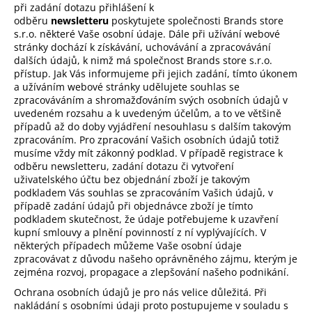
při zadání dotazu přihlášení k
odběru
newsletteru
poskytujete společnosti Brands store
s.r.o. některé Vaše osobní údaje. Dále při užívání webové
stránky dochází k získávání, uchovávání a zpracovávání
dalších údajů, k nimž má společnost Brands store s.r.o.
přístup. Jak Vás informujeme při jejich zadání, tímto úkonem
a užíváním webové stránky udělujete souhlas se
zpracováváním a shromažďováním svých osobních údajů v
uvedeném rozsahu a k uvedeným účelům, a to ve většině
případů až do doby vyjádření nesouhlasu s dalším takovým
zpracováním. Pro zpracování Vašich osobních údajů totiž
musíme vždy mít zákonný podklad. V případě registrace k
odběru newsletteru, zadání dotazu či vytvoření
uživatelského účtu bez objednání zboží je takovým
podkladem Vás souhlas se zpracováním Vašich údajů, v
případě zadání údajů při objednávce zboží je tímto
podkladem skutečnost, že údaje potřebujeme k uzavření
kupní smlouvy a plnění povinností z ní vyplývajících. V
některých případech můžeme Vaše osobní údaje
zpracovávat z důvodu našeho oprávněného zájmu, kterým je
zejména rozvoj, propagace a zlepšování našeho podnikání.
Ochrana osobních údajů je pro nás velice důležitá. Při
nakládání s osobními údaji proto postupujeme v souladu s