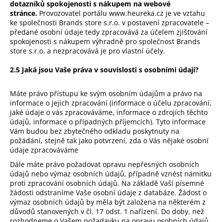
dotazníků spokojenosti s nákupem na webové
stránce.
Provozovatel portálu www.heureka.cz je ve vztahu
ke společnosti Brands store s.r.o. v postavení zpracovatele –
předané osobní údaje tedy zpracovává za účelem zjišťování
spokojenosti s nákupem výhradně pro společnost Brands
store s.r.o. a nezpracovává je pro vlastní účely.
2.5 Jaká jsou Vaše práva v souvislosti s osobními údaji?
Máte právo přístupu ke svým osobním údajům a právo na
informace o jejich zpracování (informace o účelu zpracování,
jaké údaje o vás zpracováváme, informace o zdrojích těchto
údajů, informace o případných příjemcích). Tyto informace
Vám budou bez zbytečného odkladu poskytnuty na
požádání, stejně tak jako potvrzení, zda o Vás nějaké osobní
údaje zpracováváme
Dále máte právo požadovat opravu nepřesných osobních
údajů nebo výmaz osobních údajů, případně vznést námitku
proti zpracování osobních údajů. Na základě Vaší písemné
žádosti odstraníme Vaše osobní údaje z databáze. Žádost o
výmaz osobních údajů by měla být založena na některém z
důvodů stanovených v čl. 17 odst. 1 nařízení. Do doby, než
rozhodneme o Vašem požadavku na opravu osobních údajů