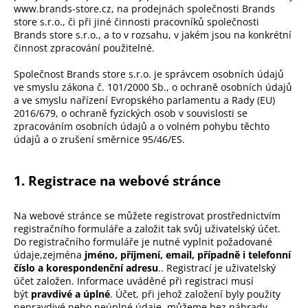
www.brands-store.cz, na prodejnách společnosti Brands
a
store s.r.o., či při jiné činnosti pracovníků společnosti
j
Brands store s.r.o., a to v rozsahu, v jakém jsou na konkrétní
činnost zpracování použitelné.
í
t
Společnost Brands store s.r.o. je správcem osobních údajů
?
ve smyslu zákona č. 101/2000 Sb., o ochraně osobních údajů
a ve smyslu nařízení Evropského parlamentu a Rady (EU)
2016/679, o ochraně fyzických osob v souvislosti se
zpracováním osobních údajů a o volném pohybu těchto
údajů a o zrušení směrnice 95/46/ES.
HLEDAT
1. Registrace na webové stránce
Na webové stránce se můžete registrovat prostřednictvím
D
registračního formuláře a založit tak svůj uživatelský účet.
o
Do registračního formuláře je nutné vyplnit požadované
p
údaje,
zejména
jméno, příjmení, email, případně i telefonní
o
číslo a korespondenční adresu
.
. Registrací je uživatelský
r
účet založen. Informace uváděné při registraci musí
u
být
pravdivé a úplné
. Účet, při jehož založení byly použity
nepravdivé nebo neúplné údaje, můžeme bez náhrady