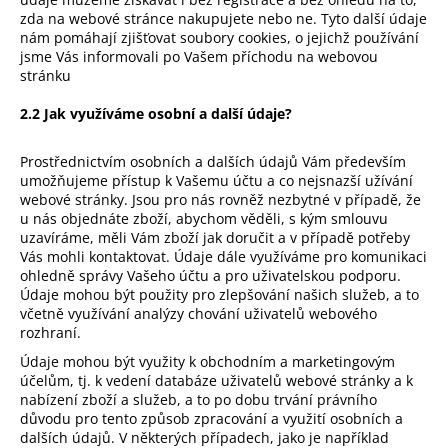
zda na webové stránce nakupujete nebo ne. Tyto další údaje
nám pomáhají zjišťovat soubory cookies, o jejichž používání
jsme Vás informovali po Vašem příchodu na webovou
stránku
2.2 Jak využíváme osobní a další údaje?
Prostřednictvím osobních a dalších údajů Vám především
umožňujeme přístup k Vašemu účtu a co nejsnazší užívání
webové stránky. Jsou pro nás rovněž nezbytné v případě, že
u nás objednáte zboží, abychom věděli, s kým smlouvu
uzavíráme, měli Vám zboží jak doručit a v případě potřeby
Vás mohli kontaktovat. Údaje dále využíváme pro komunikaci
ohledně správy Vašeho účtu a pro uživatelskou podporu.
Údaje mohou být použity pro zlepšování našich služeb, a to
včetně využívání analýzy chování uživatelů webového
rozhraní.
Údaje mohou být využity k obchodním a marketingovým
účelům, tj. k vedení databáze uživatelů webové stránky a k
nabízení zboží a služeb, a to po dobu trvání právního
důvodu pro tento způsob zpracování a využití osobních a
dalších údajů. V některých případech, jako je například