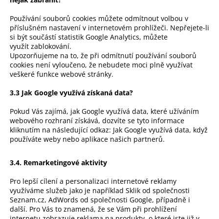
Používání souborů cookies můžete odmítnout volbou v
příslušném nastavení v internetovém prohlížeči. Nepřejete-li
si být součástí statistik Google Analytics, můžete
využít
zablokování
.
Upozorňujeme na to, že při odmítnutí používání souborů
cookies není vyloučeno, že nebudete moci plně využívat
veškeré funkce webové stránky.
3.3 Jak Google využívá získaná data?
Pokud Vás zajímá, jak Google využívá data, které užíváním
webového rozhraní získává, dozvíte se tyto informace
kliknutím na následující odkaz: Jak Google využívá data, když
používáte weby nebo aplikace našich partnerů.
3.4. Remarketingové aktivity
Pro lepší cílení a personalizaci internetové reklamy
využíváme služeb jako je například
Sklik
od společnosti
Seznam.cz,
AdWords
od společnosti Google, případně i
další. Pro Vás to znamená, že se Vám při prohlížení
internetu zobrazuje reklama na produkty, o které jste již v