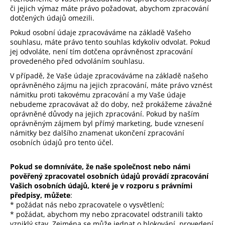
či jejich výmaz máte právo požadovat, abychom zpracování
dotčených údajů omezili.
Pokud osobní údaje zpracováváme na základě Vašeho
souhlasu, máte právo tento souhlas kdykoliv odvolat. Pokud
jej odvoláte, není tím dotčena oprávněnost zpracování
provedeného před odvoláním souhlasu.
V případě, že Vaše údaje zpracováváme na základě našeho
oprávněného zájmu na jejich zpracování, máte právo vznést
námitku proti takovému zpracování a my Vaše údaje
nebudeme zpracovávat až do doby, než prokážeme závažné
oprávněné důvody na jejich zpracování. Pokud by naším
oprávněným zájmem byl přímý marketing, bude vznesení
námitky bez dalšího znamenat ukončení zpracování
osobních údajů pro tento účel.
Pokud se domníváte, že naše společnost nebo námi
pověřený zpracovatel osobních údajů provádí zpracování
Vašich osobních údajů, které je v rozporu s právními
předpisy, můžete
:
* požádat nás nebo zpracovatele o vysvětlení;
* požádat, abychom my nebo zpracovatel odstranili takto
vzniklý stav. Zejména se může jednat o blokování, provedení