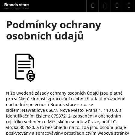
K
Přejít
Hledat
Náku
M
Přihlášení
na
o
obsah
Zpět
Zpět
košík
š
Podmínky ochrany
í
C
osobních údajů
k
o
p
o
t
ř
e
b
Níže uvedené zásady ochrany osobních údajů jsou platné
u
pro veškeré činnosti zpracování osobních údajů prováděné
j
obchodní společností
Brands store s.r.o. se
e
sídlem: Navrátilova 666/7, Nové Město, Praha 1, 110 00, s
identifikačním číslem: 07537212, zapsaném v obchodním
t
rejstříku vedeném u Městského soudu v Praze,
oddíl C,
e
vložka
302680
, a to bez ohledu na to, zda jsou osobní údaje
n
poskytovány a zpracovávány prostřednictvím webové stránky