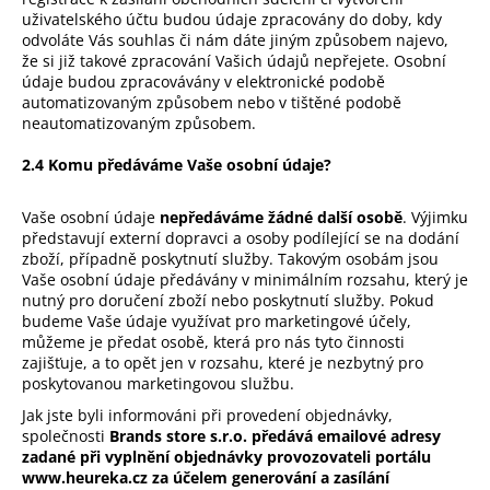
uživatelského účtu budou údaje zpracovány do doby, kdy
odvoláte Vás souhlas či nám dáte jiným způsobem najevo,
že si již takové zpracování Vašich údajů nepřejete. Osobní
údaje budou zpracovávány v elektronické podobě
automatizovaným způsobem nebo v tištěné podobě
neautomatizovaným způsobem.
2.4 Komu předáváme Vaše osobní údaje?
Vaše osobní údaje
nepředáváme žádné další osobě
. Výjimku
představují externí dopravci a osoby podílející se na dodání
zboží, případně poskytnutí služby. Takovým osobám jsou
Vaše osobní údaje předávány v minimálním rozsahu, který je
nutný pro doručení zboží nebo poskytnutí služby. Pokud
budeme Vaše údaje využívat pro marketingové účely,
můžeme je předat osobě, která pro nás tyto činnosti
zajišťuje, a to opět jen v rozsahu, které je nezbytný pro
poskytovanou marketingovou službu.
Jak jste byli informováni při provedení objednávky,
společnosti
Brands store s.r.o. předává emailové adresy
zadané při vyplnění objednávky provozovateli portálu
www.heureka.cz za účelem generování a zasílání