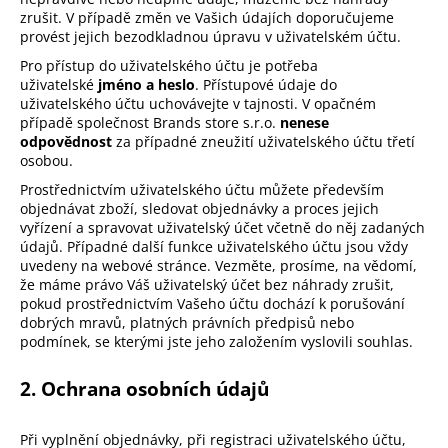
č
zrušit. V případě změn ve Vašich údajích doporučujeme
u
provést jejich bezodkladnou úpravu v uživatelském účtu.
j
Pro přístup do uživatelského účtu je potřeba
e
uživatelské
jméno a heslo
. Přístupové údaje do
m
uživatelského účtu uchovávejte v tajnosti. V opačném
e
případě společnost Brands store s.r.o.
nenese
odpovědnost
za případné zneužití uživatelského účtu třetí
osobou.
Prostřednictvím uživatelského účtu můžete především
objednávat zboží, sledovat objednávky a proces jejich
vyřízení a spravovat uživatelský účet včetně do něj zadaných
údajů. Případné další funkce uživatelského účtu jsou vždy
uvedeny na webové stránce. Vezměte, prosíme, na vědomí,
že máme právo Váš uživatelský účet bez náhrady zrušit,
pokud prostřednictvím Vašeho účtu dochází k porušování
dobrých mravů, platných právních předpisů nebo
podmínek, se kterými jste jeho založením vyslovili souhlas.
2. Ochrana osobních údajů
Při vyplnění objednávky, při registraci uživatelského účtu,