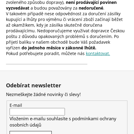
zvoleného způsobu dopravy),
není prodávající povinen
vyzvedávat
a budou považovány za
nedoručené
.
V takovém případě nese odpovědnost za doručení zásilky
kupující a lhůty pro výměnu či vrácení zboží začínají běžet
až okamžikem, kdy je zásilka skutečně doručena
prodávajícímu. Nedoporučujeme využívat dopravce Českou
poštu z důvodu opakovaných problémů s doručením. Po
přijetí balíku v našem obchodě bude Váš požadavek
vyřízen
do jednoho měsíce v zákonné lhůtě.
Pokud potřebujete poradit, můžete nás
kontaktovat.
Z
á
Odebírat newsletter
p
Nezmeškejte žádné novinky či slevy!
a
t
E-mail
í
Vložením e-mailu souhlasíte s
podmínkami ochrany
osobních údajů