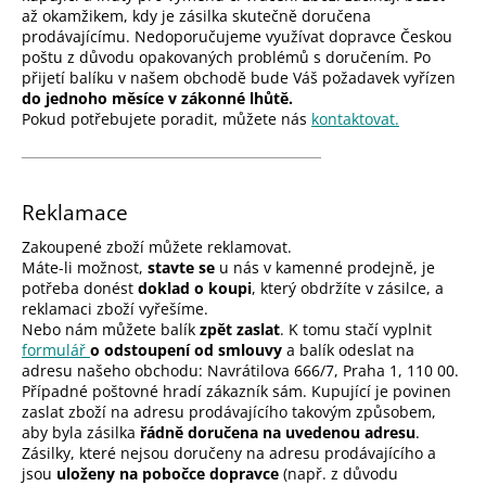
až okamžikem, kdy je zásilka skutečně doručena
prodávajícímu. Nedoporučujeme využívat dopravce Českou
poštu z důvodu opakovaných problémů s doručením. Po
přijetí balíku v našem obchodě bude Váš požadavek vyřízen
do jednoho měsíce v zákonné lhůtě.
Pokud potřebujete poradit, můžete nás
kontaktovat.
Reklamace
Zakoupené zboží můžete reklamovat.
Máte-li možnost,
stavte se
u nás v
kamenné prodejně
, je
potřeba donést
doklad o koupi
, který obdržíte v zásilce, a
reklamaci zboží vyřešíme.
Nebo nám můžete balík
zpět zaslat
. K tomu stačí vyplnit
formulář
o odstoupení od smlouvy
a balík odeslat na
adresu našeho obchodu: Navrátilova 666/7, Praha 1, 110 00.
Případné poštovné hradí zákazník sám. Kupující je povinen
zaslat zboží na adresu prodávajícího takovým způsobem,
aby byla zásilka
řádně doručena na uvedenou adresu
.
Zásilky, které nejsou doručeny na adresu prodávajícího a
jsou
uloženy na pobočce dopravce
(např. z důvodu