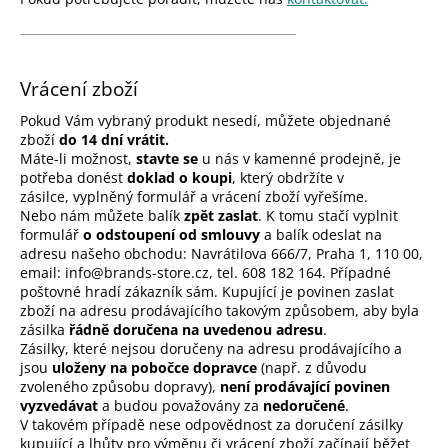
č
u
j
e
Vrácení zboží
m
e
Pokud Vám vybraný produkt nesedí, můžete objednané
zboží
do
14 dní
vrátit.
Máte-li možnost,
stavte se
u nás v
kamenné prodejně
, je
potřeba donést
doklad o koupi
, který obdržíte v
zásilce, vyplněný
formulář
a vrácení zboží vyřešíme.
Nebo nám můžete balík
zpět zaslat
. K tomu stačí vyplnit
formulář
o odstoupení od smlouvy
a balík odeslat na
adresu našeho obchodu: Navrátilova 666/7, Praha 1, 110 00,
email:
info@brands-store.cz,
tel. 608 182 164. Případné
poštovné hradí zákazník sám. Kupující je povinen zaslat
zboží na adresu prodávajícího takovým způsobem, aby byla
zásilka
řádně doručena na uvedenou adresu
.
Zásilky, které nejsou doručeny na adresu prodávajícího a
jsou
uloženy na pobočce dopravce
(např. z důvodu
zvoleného způsobu dopravy),
není prodávající povinen
vyzvedávat
a budou považovány za
nedoručené
.
V takovém případě nese odpovědnost za doručení zásilky
kupující a lhůty pro výměnu či vrácení zboží začínají běžet