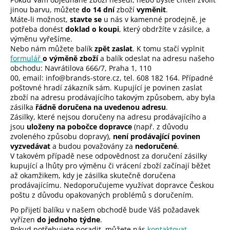
a
jinou barvu, můžete
do 14 dní
zboží
vyměnit
.
Máte-li možnost,
stavte se
u nás v
kamenné prodejně
, je
j
potřeba donést
doklad o koupi
, který obdržíte v zásilce, a
í
výměnu vyřešíme.
Nebo nám můžete balík
zpět zaslat
. K tomu stačí vyplnit
t
formulář
o výměně zboží
a balík odeslat na adresu našeho
?
obchodu: Navrátilova 666/7, Praha 1, 110
00, email:
info@brands-store.cz,
tel. 608 182 164. Případné
poštovné hradí zákazník sám. Kupující je povinen zaslat
zboží na adresu prodávajícího takovým způsobem, aby byla
zásilka
řádně doručena na uvedenou adresu
.
Zásilky, které nejsou doručeny na adresu prodávajícího a
HLEDAT
jsou
uloženy na pobočce dopravce
(např. z důvodu
zvoleného způsobu dopravy),
není prodávající povinen
vyzvedávat
a budou považovány za
nedoručené
.
V takovém případě nese odpovědnost za doručení zásilky
D
kupující a lhůty pro výměnu či vrácení zboží začínají běžet
o
až okamžikem, kdy je zásilka skutečně doručena
p
prodávajícímu. Nedoporučujeme využívat dopravce Českou
poštu z důvodu opakovaných problémů s doručením.
o
r
Po přijetí balíku v našem obchodě bude Váš požadavek
u
vyřízen
do jednoho týdne
.
Pokud potřebujete poradit, můžete nás
kontaktovat.