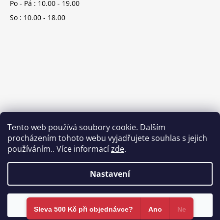
Po - Pá : 10.00 - 19.00
So : 10.00 - 18.00
Tento web používá soubory cookie. Dalším
procházením tohoto webu vyjadřujete souhlas s jejich
používáním.. Více informací
zde
.
Nastavení
Vytvořil Shoptet
Souhlasím
Copyright 2026
Brands-store.cz
. Všechna práva vyhrazena.
Sleva 500 Kč při objednávce?​
Ano
Ne