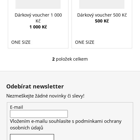
k
p
a
t
r
j
Dárkový voucher 1 000
Dárkový voucher 500 Kč
ů
o
Kč
500 Kč
í
1 000 Kč
d
t
u
?
ONE SIZE
ONE SIZE
k
t
2
položek celkem
O
ů
v
HLEDAT
Z
l
á
á
Odebírat newsletter
d
p
a
Nezmeškejte žádné novinky či slevy!
a
D
c
t
o
E-mail
í
p
í
p
o
Vložením e-mailu souhlasíte s
podmínkami ochrany
r
r
osobních údajů
v
u
k