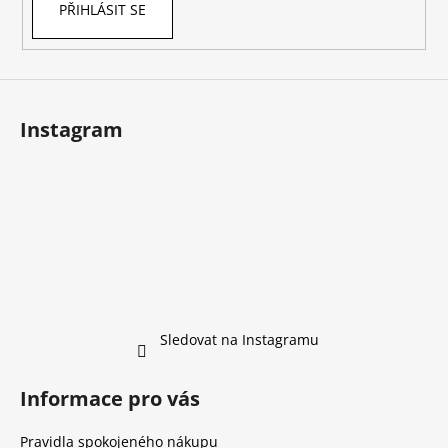
č
PŘIHLÁSIT SE
y
u
v
j
ý
e
p
m
i
e
s
Instagram
u
Sledovat na Instagramu
Informace pro vás
Pravidla spokojeného nákupu