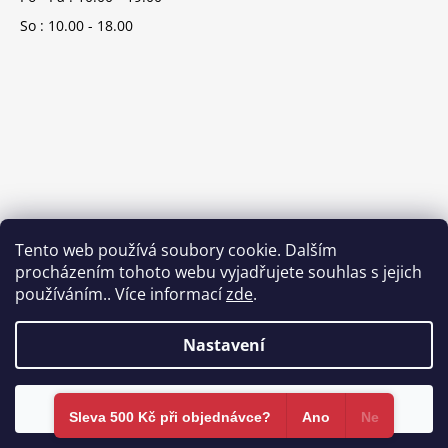
So : 10.00 - 18.00
Tento web používá soubory cookie. Dalším
procházením tohoto webu vyjadřujete souhlas s jejich
používáním.. Více informací
zde
.
Nastavení
Vytvořil Shoptet
Souhlasím
Copyright 2026
Brands-store.cz
. Všechna práva vyhrazena.
Sleva 500 Kč při objednávce?​
Ano
Ne