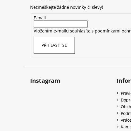
p
Nezmeškejte žádné novinky či slevy!
a
t
E-mail
í
Vložením e-mailu souhlasíte s
podmínkami ochr
PŘIHLÁSIT SE
Instagram
Info
Prav
Dopr
Obch
Podm
Vráce
Kame