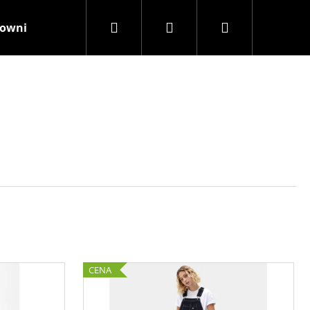
Hledat
Přihlášení
Nákupní
rownisthenewblack
Kamenná prodejna
Značky
košík
CENA