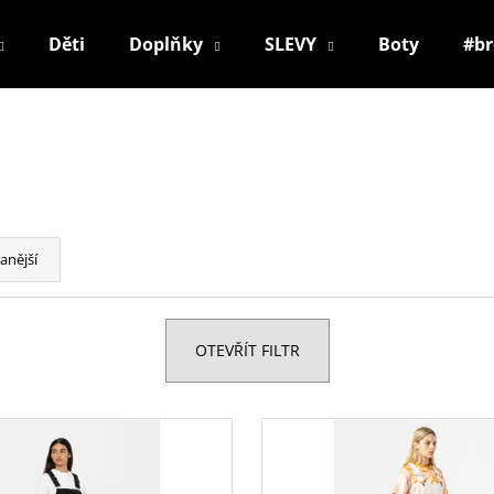
Děti
Doplňky
SLEVY
Boty
#b
Co potřebujete najít?
HLEDAT
anější
Doporučujeme
OTEVŘÍT FILTR