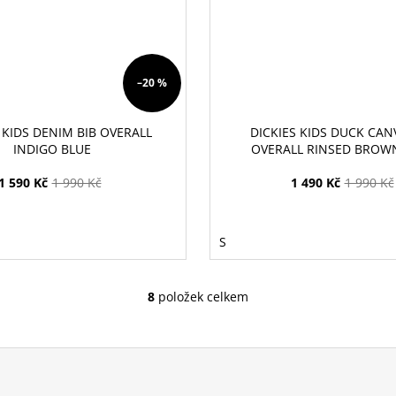
–20 %
 KIDS DENIM BIB OVERALL
DICKIES KIDS DUCK CAN
INDIGO BLUE
OVERALL RINSED BROW
1 590 Kč
1 990 Kč
1 490 Kč
1 990 Kč
S
8
položek celkem
O
v
l
á
d