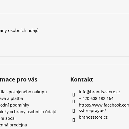
a
c
í
p
r
any osobních údajů
v
k
y
v
ý
p
i
s
rmace pro vás
Kontakt
u
idla spokojeného nákupu
info
@
brands-store.cz
ava a platba
+ 420 608 182 164
odní podmínky
https://www.facebook.co
sstoreprague/
ínky ochrany osobních údajů
brandsstore.cz
ní zboží
nná prodejna