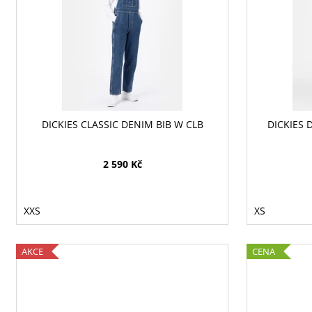
i
u
s
k
p
t
r
ů
o
d
u
DICKIES CLASSIC DENIM BIB W CLB
DICKIES 
k
t
ů
2 590 Kč
XXS
XS
AKCE
CENA