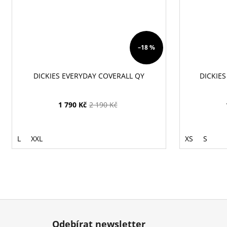
–18 %
DICKIES EVERYDAY COVERALL QY
DICKIES
1 790 Kč
2 190 Kč
L
XXL
XS
S
Z
á
Odebírat newsletter