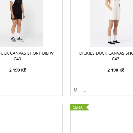
DUCK CANVAS SHORT BIB W
DICKIES DUCK CANVAS SH
C40
C43
2 190 Kč
2 190 Kč
M
L
CENA