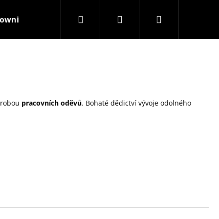
Hledat
Přihlášení
Nákupní
rownisthenewblack
Kamenná prodejna
Značky
košík
výrobou
pracovních oděvů
. Bohaté dědictví vývoje odolného