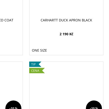
ED COAT
CARHARTT DUCK APRON BLACK
2 190 Kč
ONE SIZE
TIP
CENA
–10 %
–10 %