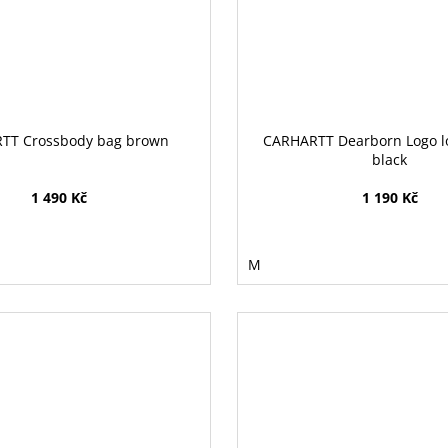
TT Crossbody bag brown
CARHARTT Dearborn Logo l
black
1 490 Kč
1 190 Kč
M