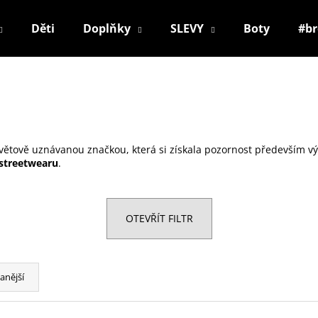
Děti
Doplňky
SLEVY
Boty
#b
Co potřebujete najít?
HLEDAT
světově uznávanou značkou, která si získala pozornost především 
streetwearu
.
Doporučujeme
OTEVŘÍT FILTR
anější