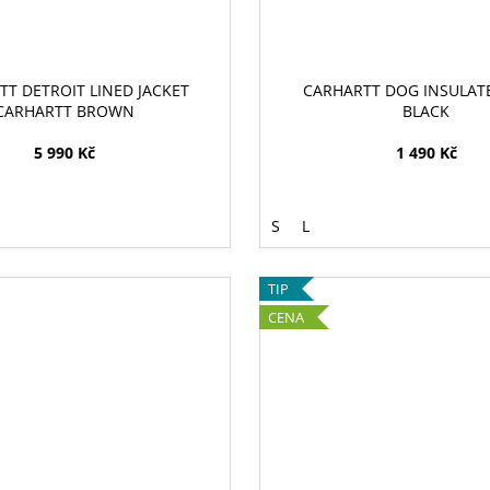
T DETROIT LINED JACKET
CARHARTT DOG INSULAT
CARHARTT BROWN
BLACK
5 990 Kč
1 490 Kč
S
L
TIP
CENA