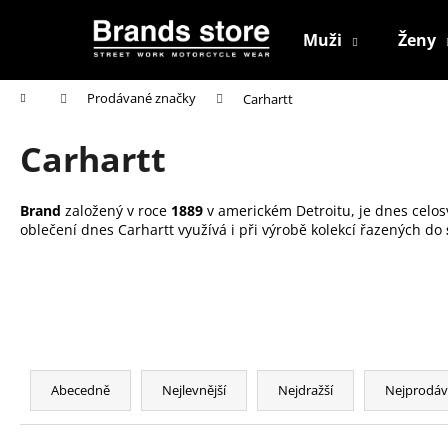
K
Přejít
na
o
Muži
Ženy
obsah
Zpět
Zpět
š
do
do
í
Domů
Prodávané značky
Carhartt
k
obchodu
obchodu
Carhartt
Brand
založený v roce
1889
v americkém Detroitu, je dnes celo
oblečení dnes Carhartt využívá i při výrobě kolekcí řazených do
Ř
a
Abecedně
Nejlevnější
Nejdražší
Nejprodáv
z
e