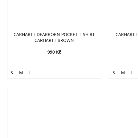
CARHARTT DEARBORN POCKET T-SHIRT
CARHARTT
CARHARTT BROWN
990 Kč
S
M
L
S
M
L