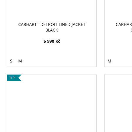
CARHARTT DETROIT LINED JACKET
CARHART
BLACK
5 990 Kč
S
M
M
TIP