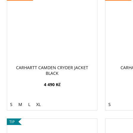
CARHARTT CAMDEN CRYDER JACKET
CARHA
BLACK
4 490 Kč
S
M
L
XL
S
TIP