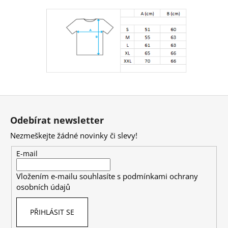
Z
á
Odebírat newsletter
p
Nezmeškejte žádné novinky či slevy!
a
t
E-mail
í
Vložením e-mailu souhlasíte s
podmínkami ochrany
osobních údajů
PŘIHLÁSIT SE