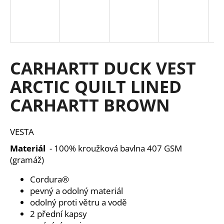
a
j
í
t
CARHARTT DUCK VEST
?
ARCTIC QUILT LINED
CARHARTT BROWN
HLEDAT
VESTA
Materiál
- 100% kroužková bavlna 407 GSM
D
(gramáž)
o
Cordura®
p
pevný a odolný materiál
o
odolný proti větru a vodě
r
u
2 přední kapsy