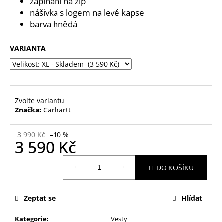
č
zapínání na zip
u
nášivka s logem na levé kapse
j
barva hnědá
e
m
VARIANTA
e
Zvolte variantu
Značka:
Carhartt
3 990 Kč
–10 %
3 590 Kč
Měrná
DO KOŠÍKU
cena:
Zeptat se
Hlídat
Kategorie
:
Vesty