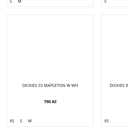
S
M
S
DICKIES SS MAPLETON W WH
DICKIES 
790 Kč
XS
S
M
XS