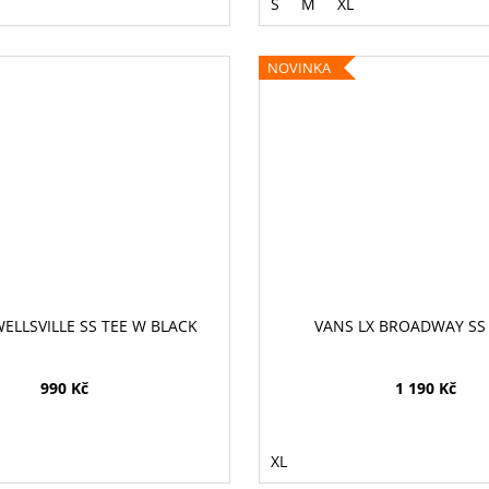
S
M
XL
NOVINKA
WELLSVILLE SS TEE W BLACK
VANS LX BROADWAY SS
990 Kč
1 190 Kč
XL