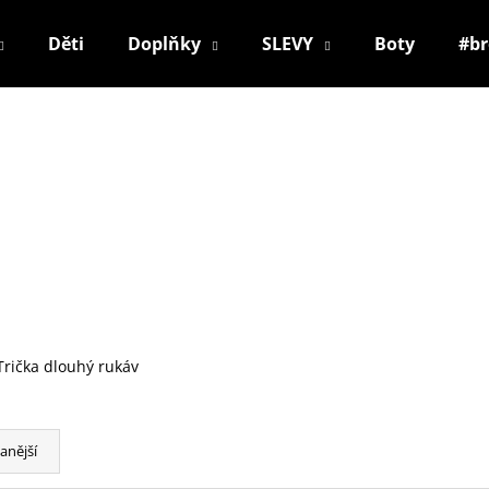
Děti
Doplňky
SLEVY
Boty
#b
Co potřebujete najít?
HLEDAT
Doporučujeme
Trička dlouhý rukáv
anější