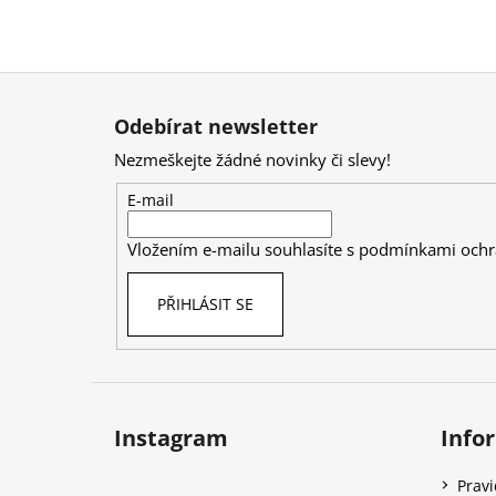
Z
á
Odebírat newsletter
p
Nezmeškejte žádné novinky či slevy!
a
t
E-mail
í
Vložením e-mailu souhlasíte s
podmínkami ochr
PŘIHLÁSIT SE
Instagram
Info
Prav