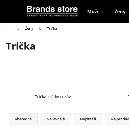
K
Přejít
na
o
Muži
Ženy
obsah
Zpět
Zpět
š
do
do
í
Domů
Ženy
Trička
k
obchodu
obchodu
Trička
Trička krátký rukáv
Ř
a
Abecedně
Nejlevnější
Nejdražší
Nejprodáv
z