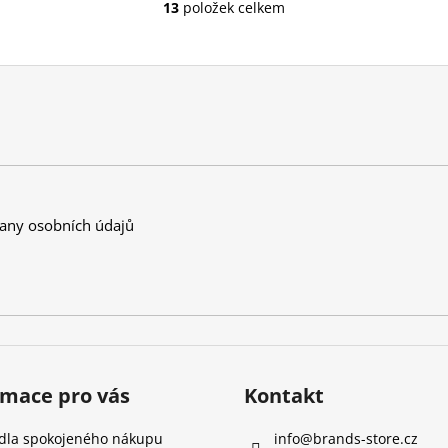
13
položek celkem
O
v
l
á
d
a
c
í
p
r
any osobních údajů
v
k
y
v
ý
p
i
s
rmace pro vás
Kontakt
u
idla spokojeného nákupu
info
@
brands-store.cz