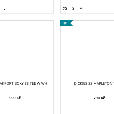
L
XS
S
M
TIP
OAKPORT BOXY SS TEE W WH
DICKIES SS MAPLETON
990 Kč
790 Kč