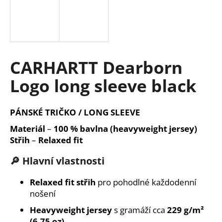
a
j
í
t
CARHARTT Dearborn
?
Logo long sleeve black
PÁNSKÉ TRIČKO / LONG SLEEVE
HLEDAT
Materiál
–
100 % bavlna (heavyweight jersey)
Střih
–
Relaxed fit
D
🔎 Hlavní vlastnosti
o
p
Relaxed fit střih
pro pohodlné každodenní
o
nošení
r
Heavyweight jersey
s gramáží cca
229 g/m²
u
(6.75 oz)