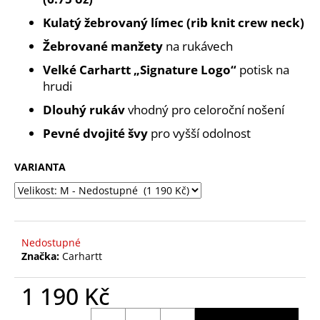
č
u
Kulatý žebrovaný límec (rib knit crew neck)
j
Žebrované manžety
na rukávech
e
m
Velké Carhartt „Signature Logo“
potisk na
e
hrudi
Dlouhý rukáv
vhodný pro celoroční nošení
Pevné dvojité švy
pro vyšší odolnost
VARIANTA
Nedostupné
Značka:
Carhartt
1 190 Kč
Měrná