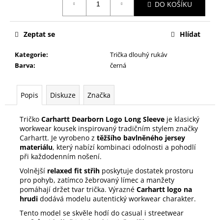
DO KOŠÍKU
cena:
Zeptat se
Hlídat
Kategorie
:
Trička dlouhý rukáv
Barva
:
černá
Popis
Diskuze
Značka
Tričko
Carhartt Dearborn Logo Long Sleeve
je klasický
workwear kousek inspirovaný tradičním stylem značky
Carhartt. Je vyrobeno z
těžšího bavlněného jersey
materiálu
, který nabízí kombinaci odolnosti a pohodlí
při každodenním nošení.
Volnější
relaxed fit střih
poskytuje dostatek prostoru
pro pohyb, zatímco žebrovaný límec a manžety
pomáhají držet tvar trička. Výrazné
Carhartt logo na
hrudi
dodává modelu autentický workwear charakter.
Tento model se skvěle hodí do casual i streetwear