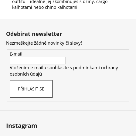
outfitů – ideálně jej zkombinuješ s džíny, cargo
kalhotami nebo chino kalhotami.
Z
á
Odebírat newsletter
p
Nezmeškejte žádné novinky či slevy!
a
t
E-mail
í
Vložením e-mailu souhlasíte s
podmínkami ochrany
osobních údajů
PŘIHLÁSIT SE
Instagram