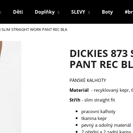
Děti
Doplňky
SLEVY
Boty
#b
3 SLIM STRAIGHT WORK PANT REC BLK
Co potřebujete najít?
DICKIES 873
HLEDAT
PANT REC B
PÁNSKÉ KALHOTY
Doporučujeme
Materiál
- recyklovaný kepr, 
Střih
- slim straight fit
pracovní kalhoty
tkanina kepr
pevný a odolný materiál
2 přední a 2 zadní kapsy