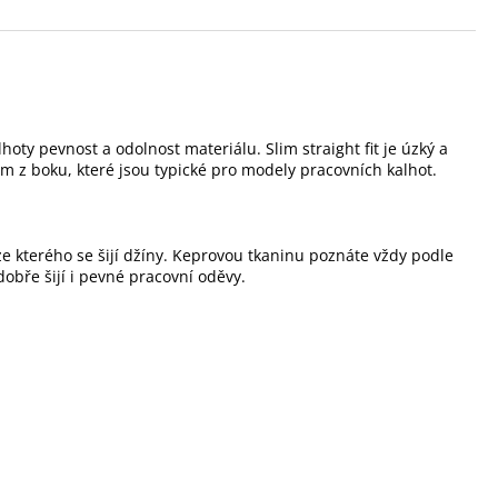
lhoty pevnost a odolnost materiálu.
Slim straight fit je úzký a
m z boku, které jsou typické pro modely pracovních kalhot.
ze kterého se šijí džíny. Keprovou tkaninu poznáte vždy podle
dobře šijí i pevné pracovní oděvy.