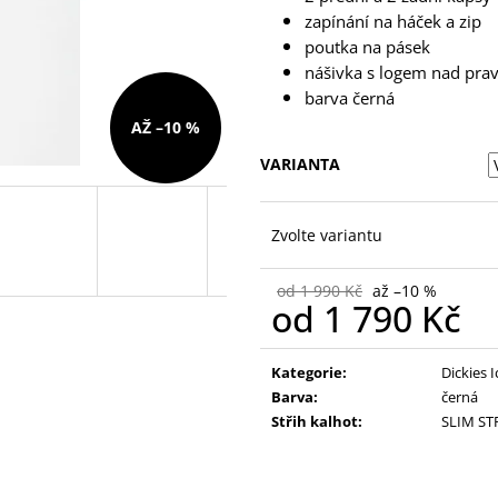
zapínání na háček a zip
poutka na pásek
nášivka s logem nad pra
barva černá
AŽ –10 %
VARIANTA
Zvolte variantu
od 1 990 Kč
až –10 %
od
1 790 Kč
Měrná
cena:
Kategorie
:
Dickies 
Barva
:
černá
Střih kalhot
:
SLIM ST