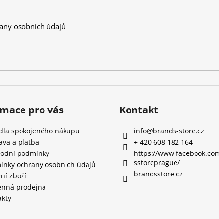
any osobních údajů
rmace pro vás
Kontakt
idla spokojeného nákupu
info
@
brands-store.cz
ava a platba
+ 420 608 182 164
odní podmínky
https://www.facebook.co
sstoreprague/
ínky ochrany osobních údajů
brandsstore.cz
ní zboží
nná prodejna
akty