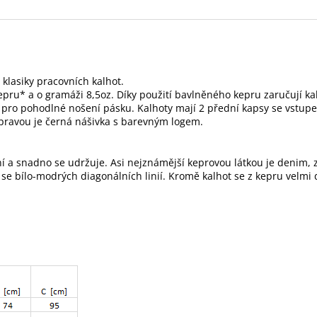
lasiky pracovních kalhot.
epru* a o gramáži 8,5oz.
Díky použití b
avlněného kepru zaručují ka
k pro pohodlné nošení pásku. Kalhoty mají 2 přední kapsy se vstupe
d pravou je černá nášivka s barevným logem.
ní a snadno se udržuje. Asi nejznámější keprovou látkou je denim, 
 se bílo-modrých diagonálních linií. Kromě kalhot se z kepru velmi 