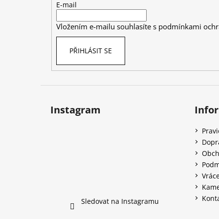
t
E-mail
í
Vložením e-mailu souhlasíte s
podmínkami ochr
PŘIHLÁSIT SE
Instagram
Info
Prav
Dopr
Obch
Podm
Vráce
Kame
Kont
Sledovat na Instagramu