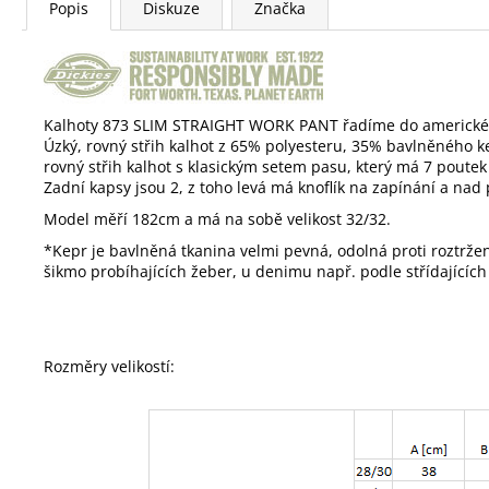
Popis
Diskuze
Značka
Kalhoty 873 SLIM STRAIGHT WORK PANT řadíme do americké k
Úzký, rovný střih kalhot z 65% polyesteru, 35% bavlněného k
rovný střih kalhot s klasickým setem pasu, který má 7 poute
Zadní kapsy jsou 2, z toho levá má knoflík na zapínání a na
Model měří 182cm a má na sobě velikost 32/32.
*Kepr je b
avlněná tkanina velmi pevná, odolná proti roztrže
šikmo probíhajících žeber, u denimu např. podle střídajících
Rozměry velikostí: