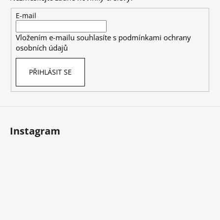
a
t
E-mail
í
Vložením e-mailu souhlasíte s
podmínkami ochrany
osobních údajů
PŘIHLÁSIT SE
Instagram