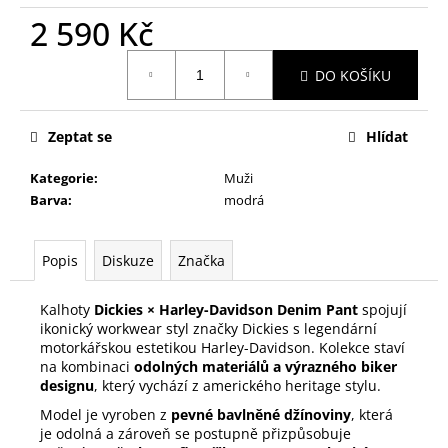
2 590 Kč
Měrná
DO KOŠÍKU
cena:
Zeptat se
Hlídat
Kategorie
:
Muži
Barva
:
modrá
Popis
Diskuze
Značka
Kalhoty
Dickies × Harley-Davidson Denim Pant
spojují
ikonický workwear styl značky Dickies s legendární
motorkářskou estetikou Harley-Davidson. Kolekce staví
na kombinaci
odolných materiálů a výrazného biker
designu
, který vychází z amerického heritage stylu.
Model je vyroben z
pevné bavlněné džínoviny
, která
je odolná a zároveň se postupně přizpůsobuje