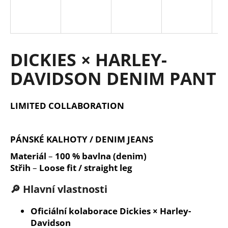
a
j
í
t
DICKIES × HARLEY-
?
DAVIDSON DENIM PANT
LIMITED COLLABORATION
HLEDAT
PÁNSKÉ KALHOTY / DENIM JEANS
Materiál
–
100 % bavlna (denim)
D
Střih
–
Loose fit / straight leg
o
p
🔎 Hlavní vlastnosti
o
r
Oficiální kolaborace Dickies × Harley-
u
Davidson