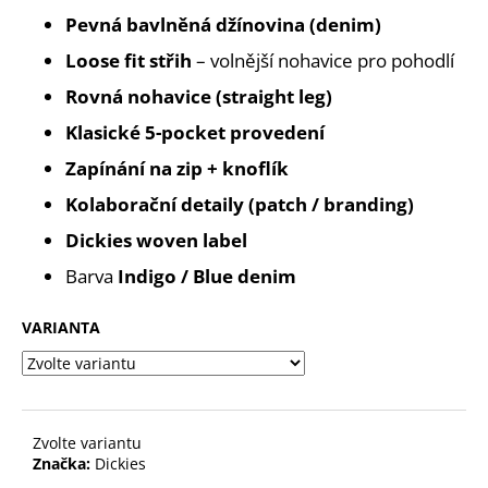
č
Pevná bavlněná džínovina (denim)
u
j
Loose fit střih
– volnější nohavice pro pohodlí
e
Rovná nohavice (straight leg)
m
e
Klasické 5-pocket provedení
Zapínání na zip + knoflík
Kolaborační detaily (patch / branding)
Dickies woven label
Barva
Indigo / Blue denim
VARIANTA
Zvolte variantu
Značka:
Dickies