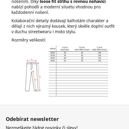
nošením. Díky
loose fit střihu s rovnou nohavicí
nabízí pohodlí a moderní siluetu vhodnou pro
každodenní nošení.
Kolaborační detaily dodávají kalhotám charakter a
dělají z nich výrazný kousek, který skvěle doplní outfit
v duchu streetwearu i moto stylu.
Rozměry velikostí:
Z
á
Odebírat newsletter
p
Nezmeškejte žádné novinky či slevy!