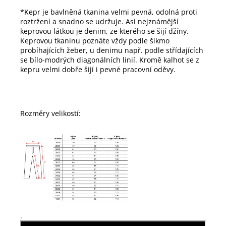
*Kepr je b
avlněná tkanina velmi pevná, odolná proti
roztržení a snadno se udržuje. Asi nejznámější
keprovou látkou je denim, ze kterého se šijí džíny.
Keprovou tkaninu poznáte vždy podle šikmo
probíhajících žeber, u denimu např. podle střídajících
se bílo-modrých diagonálních linií. Kromě kalhot se z
kepru velmi dobře šijí i pevné pracovní oděvy.
Rozměry velikostí:
.