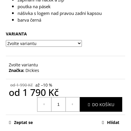
č
u
poutka na pásek
j
nášivka s logem nad pravou zadní kapsou
e
barva černá
m
e
VARIANTA
Zvolte variantu
Značka:
Dickies
od 1 990 Kč
až –10 %
od
1 790 Kč
Měrná
DO KOŠÍKU
cena:
Zeptat se
Hlídat