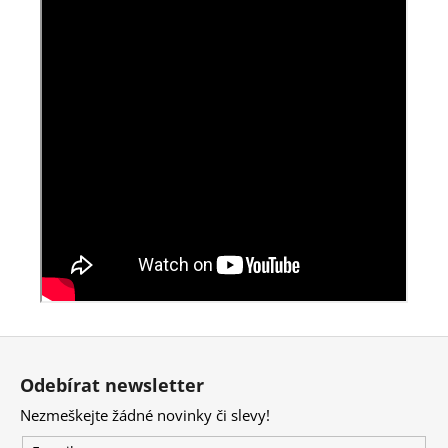
Z
á
Odebírat newsletter
p
Nezmeškejte žádné novinky či slevy!
a