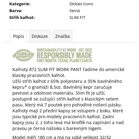
Kategorie
:
Dickies Icons
Barva
:
černá
Střih kalhot
:
SLIM FIT
Popis
Diskuze
Značka
Kalhoty 872 SLIM FIT WORK PANT řadíme do americké
klasiky pracovních kalhot.
Užší střih kalhot z 65% polyesteru a 35% bavlněného
kepru* o gramáži 8,5oz. Bavlněný kepr zaručuje
pevnost a odolnost materiálu.
Slim fit je užší,
postupně se zužující střih kalhot s klasickým setem
pasu, který má 7 poutek pro pohodlné nošení pásku.
Kalhoty mají 2 přední kapsy se vstupem z boku, které
jsou typické pro modely pracovních kalhot. Zadní
kapsy jsou 2, z toho levá má knoflík na zapínání a nad
pravou je černá nášivka s barevným logem.
Model měří 180 cm a má na sobě velikost 32/32