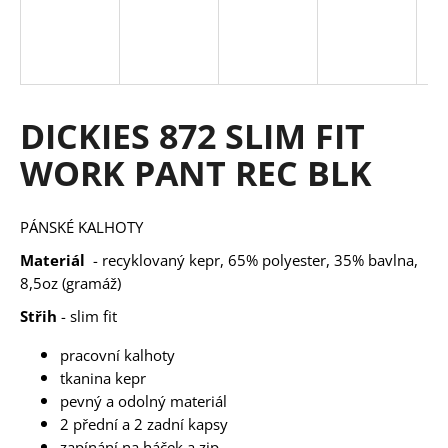
a
j
í
t
DICKIES 872 SLIM FIT
?
WORK PANT REC BLK
PÁNSKÉ KALHOTY
HLEDAT
Materiál
- recyklovaný kepr, 65% polyester, 35% bavlna,
8,5oz (gramáž)
Střih
- slim fit
D
o
pracovní kalhoty
p
tkanina kepr
o
pevný a odolný materiál
r
2 přední a 2 zadní kapsy
u
zapínání na háček a zip