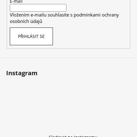
t
E-mail
í
Vložením e-mailu souhlasíte s
podmínkami ochrany
osobních údajů
PŘIHLÁSIT SE
Instagram