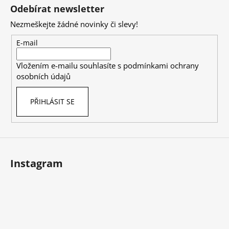
á
Odebírat newsletter
p
Nezmeškejte žádné novinky či slevy!
a
t
E-mail
í
Vložením e-mailu souhlasíte s
podmínkami ochrany
osobních údajů
PŘIHLÁSIT SE
Instagram