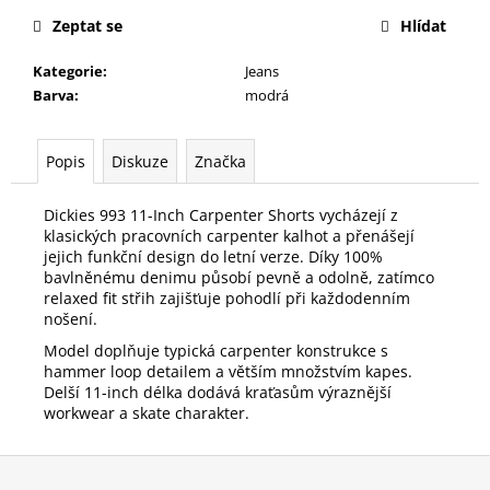
Zeptat se
Hlídat
Kategorie
:
Jeans
Barva
:
modrá
Popis
Diskuze
Značka
Dickies 993 11-Inch Carpenter Shorts vycházejí z
klasických pracovních carpenter kalhot a přenášejí
jejich funkční design do letní verze. Díky 100%
bavlněnému denimu působí pevně a odolně, zatímco
relaxed fit střih zajišťuje pohodlí při každodenním
nošení.
Model doplňuje typická carpenter konstrukce s
hammer loop detailem a větším množstvím kapes.
Delší 11-inch délka dodává kraťasům výraznější
workwear a skate charakter.
Z