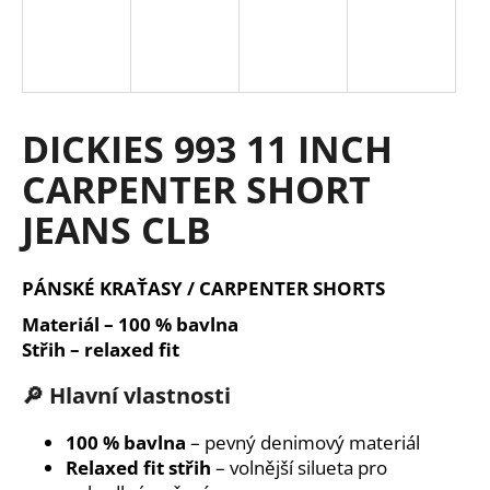
a
j
í
t
DICKIES 993 11 INCH
?
CARPENTER SHORT
JEANS CLB
HLEDAT
PÁNSKÉ KRAŤASY / CARPENTER SHORTS
Materiál – 100 % bavlna
D
Střih – relaxed fit
o
🔎 Hlavní vlastnosti
p
o
100 % bavlna
– pevný denimový materiál
r
Relaxed fit střih
– volnější silueta pro
u