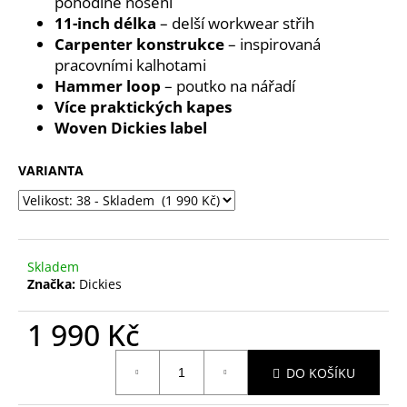
č
pohodlné nošení
u
11-inch délka
– delší workwear střih
j
Carpenter konstrukce
– inspirovaná
e
pracovními kalhotami
m
Hammer loop
– poutko na nářadí
e
Více praktických kapes
Woven Dickies label
VARIANTA
Skladem
Značka:
Dickies
1 990 Kč
Měrná
DO KOŠÍKU
cena: