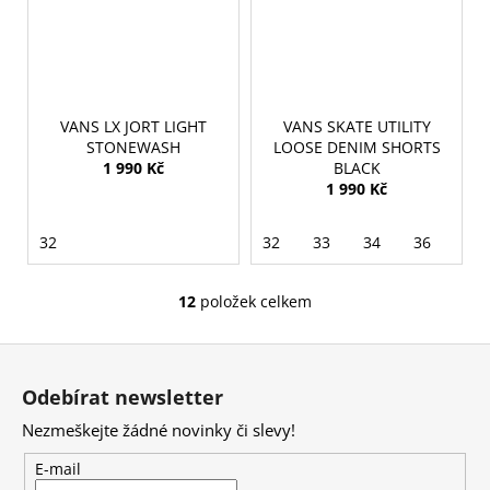
VANS LX JORT LIGHT
VANS SKATE UTILITY
STONEWASH
LOOSE DENIM SHORTS
1 990 Kč
BLACK
1 990 Kč
32
32
33
34
36
12
položek celkem
O
v
Z
l
á
á
Odebírat newsletter
d
p
a
Nezmeškejte žádné novinky či slevy!
a
c
t
E-mail
í