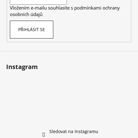
í
p
Vložením e-mailu souhlasíte s
podmínkami ochrany
r
osobních údajů
v
k
PŘIHLÁSIT SE
y
v
ý
p
i
s
Instagram
u
Sledovat na Instagramu