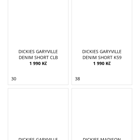
č
u
j
e
m
e
DICKIES GARYVILLE
DICKIES GARYVILLE
DENIM SHORT CLB
DENIM SHORT K59
1 990 Kč
1 990 Kč
30
38
DICKIES GARYVILLE
DICKIES MADISON