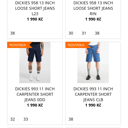
r
DICKIES 958 13 INCH
DICKIES 958 13 INCH
ů
a
o
LOOSE SHORT JEANS
LOOSE SHORT JEANS
j
L23
RIN
d
1 990 Kč
1 990 Kč
í
u
t
k
38
30
31
38
?
t
ů
NOVINKA
NOVINKA
HLEDAT
DICKIES 993 11 INCH
DICKIES 993 11 INCH
D
CARPENTER SHORT
CARPENTER SHORT
o
JEANS 0DD
JEANS CLB
p
1 990 Kč
1 990 Kč
o
r
32
33
38
u