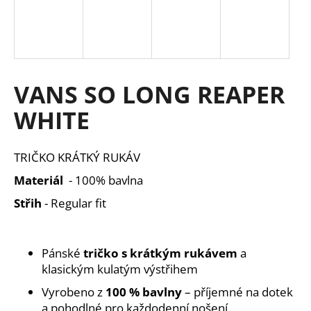
a
j
í
t
VANS SO LONG REAPER
?
WHITE
TRIČKO KRÁTKÝ RUKÁV
HLEDAT
Materiál
- 100% bavlna
Střih
- Regular fit
D
o
p
Pánské
tričko s krátkým rukávem
a
o
klasickým kulatým výstřihem
r
Vyrobeno z
100 % bavlny
– příjemné na dotek
u
a pohodlné pro každodenní nošení