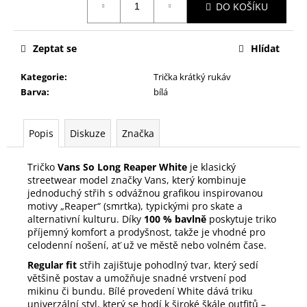
DO KOŠÍKU
cena:
Zeptat se
Hlídat
Kategorie
:
Trička krátký rukáv
Barva
:
bílá
Popis
Diskuze
Značka
Tričko
Vans So Long Reaper White
je klasický
streetwear model značky Vans, který kombinuje
jednoduchý střih s odvážnou grafikou inspirovanou
motivy „Reaper“ (smrtka), typickými pro skate a
alternativní kulturu. Díky
100 % bavlně
poskytuje triko
příjemný komfort a prodyšnost, takže je vhodné pro
celodenní nošení, ať už ve městě nebo volném čase.
Regular fit
střih zajišťuje pohodlný tvar, který sedí
většině postav a umožňuje snadné vrstvení pod
mikinu či bundu. Bílé provedení White dává triku
univerzální styl, který se hodí k široké škále outfitů –