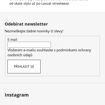
od skate stylu až po casual streetwear.
Z
á
Odebírat newsletter
p
Nezmeškejte žádné novinky či slevy!
a
t
E-mail
í
Vložením e-mailu souhlasíte s
podmínkami ochrany
osobních údajů
PŘIHLÁSIT SE
Instagram