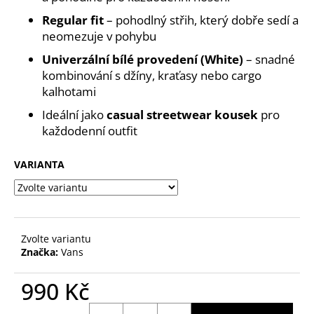
č
u
Regular fit
– pohodlný střih, který dobře sedí a
j
neomezujе v pohybu
e
Univerzální bílé provedení (White)
– snadné
m
kombinování s džíny, kraťasy nebo cargo
e
kalhotami
Ideální jako
casual streetwear kousek
pro
každodenní outfit
VARIANTA
Zvolte variantu
Značka:
Vans
990 Kč
Měrná