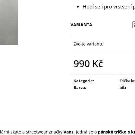
Hodí se i pro vrstven
VARIANTA
Zvolte variantu
990 Kč
Měrná
cena:
Kategorie
:
Trička k
Barva
:
bílá
ární skate a streetwear značky
Vans
. Jedná se o
pánské tričko s 