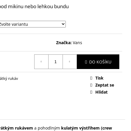
í pod mikinu nebo lehkou bundu
Značka:
Vans
DO KOŠÍKU
Tisk
rátký rukáv
Zeptat se
Hlídat
krátkým rukávem
a pohodlným
kulatým výstřihem (crew