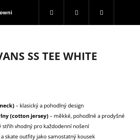
Hledat
Přihlášení
Nákupní
rownisthenewblack
Kamenná prodejna
Značky
košík
ANS SS TEE WHITE
 neck)
– klasický a pohodlný design
lny (cotton jersey)
– měkké, pohodlné a prodyšné
 střih vhodný pro každodenní nošení
 a skate outfity jako samostatný kousek