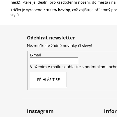
neck)
, které je ideální pro každodenní nošení, do města i na 
Tričko je vyrobeno z
100 % bavlny
, což zajišťuje příjemný p
stylů.
Z
á
Odebírat newsletter
p
Nezmeškejte žádné novinky či slevy!
a
t
E-mail
í
Vložením e-mailu souhlasíte s
podmínkami ochr
PŘIHLÁSIT SE
Instagram
Info