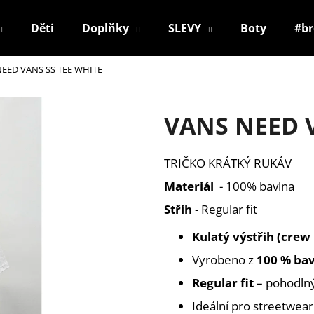
Děti
Doplňky
SLEVY
Boty
#b
EED VANS SS TEE WHITE
Co potřebujete najít?
VANS NEED V
HLEDAT
TRIČKO KRÁTKÝ RUKÁV
Materiál
- 100% bavlna
Doporučujeme
Střih
- Regular fit
Kulatý výstřih (crew
Vyrobeno z
100 % bav
Regular fit
– pohodlný
Ideální pro streetwear