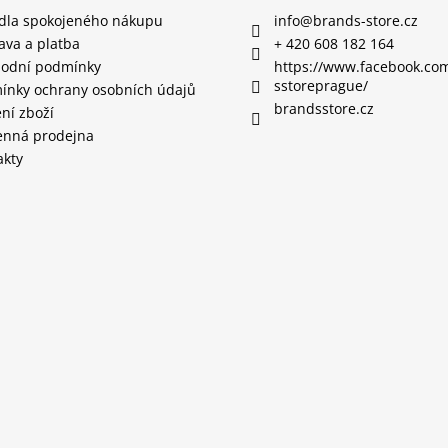
idla spokojeného nákupu
info
@
brands-store.cz
ava a platba
+ 420 608 182 164
odní podmínky
https://www.facebook.co
sstoreprague/
ínky ochrany osobních údajů
brandsstore.cz
ní zboží
nná prodejna
akty