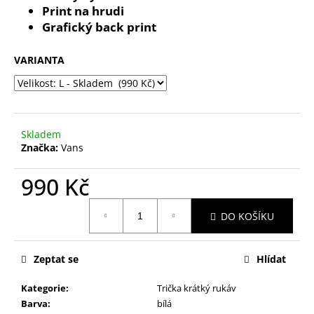
č
Print na hrudi
u
Grafický back print
j
e
VARIANTA
m
e
Skladem
Značka:
Vans
990 Kč
Měrná
DO KOŠÍKU
cena:
Zeptat se
Hlídat
Kategorie
:
Trička krátký rukáv
Barva
:
bílá