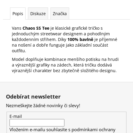
Popis
Diskuze
Značka
Vans
Chaos SS Tee
je klasické grafické tričko s
jednoduchým streetwear designem a pohodlným
každodenním střihem. Díky
100% bavlně
je příjemné
na nošení a dobře funguje jako základní součást
outfitu.
Model doplňuje kombinace menšího potisku na hrudi
a výraznější grafiky na zádech, která tričku dodává
výraznější charakter bez zbytečně složitého designu.
Z
á
Odebírat newsletter
p
Nezmeškejte žádné novinky či slevy!
a
t
E-mail
í
Vložením e-mailu souhlasíte s
podmínkami ochrany