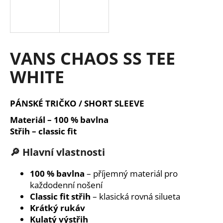
a
j
í
t
VANS CHAOS SS TEE
?
WHITE
PÁNSKÉ TRIČKO / SHORT SLEEVE
HLEDAT
Materiál – 100 % bavlna
Střih – classic fit
🔎 Hlavní vlastnosti
D
o
100 % bavlna
– příjemný materiál pro
p
každodenní nošení
o
Classic fit střih
– klasická rovná silueta
r
Krátký rukáv
u
Kulatý výstřih