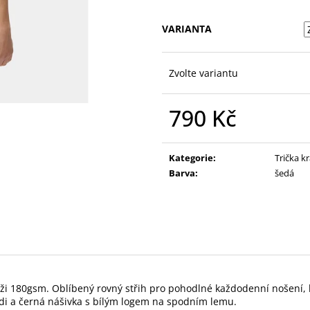
VARIANTA
Zvolte variantu
790 Kč
Měrná
cena:
Kategorie
:
Trička k
Barva
:
šedá
ži 180gsm. Oblíbený rovný střih pro pohodlné každodenní nošení, kr
udi a černá nášivka s bílým logem na spodním lemu.