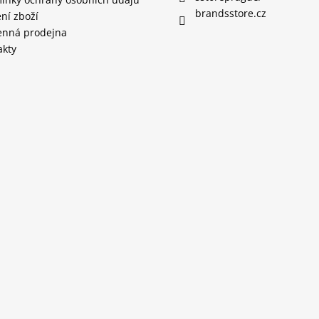
brandsstore.cz
ní zboží
nná prodejna
akty