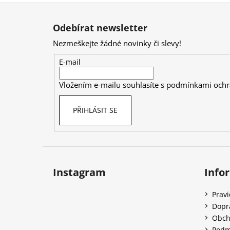
Z
á
Odebírat newsletter
p
Nezmeškejte žádné novinky či slevy!
a
t
E-mail
í
Vložením e-mailu souhlasíte s
podmínkami ochr
PŘIHLÁSIT SE
Instagram
Info
Prav
Dopr
Obch
Podm