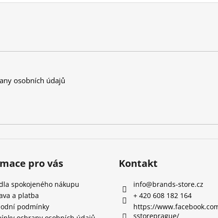
any osobních údajů
rmace pro vás
Kontakt
idla spokojeného nákupu
info
@
brands-store.cz
ava a platba
+ 420 608 182 164
odní podmínky
https://www.facebook.co
sstoreprague/
ínky ochrany osobních údajů