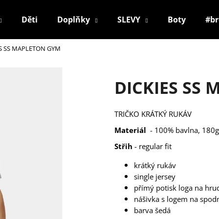
Děti
Doplňky
SLEVY
Boty
#b
ES SS MAPLETON GYM
Co potřebujete najít?
DICKIES SS
HLEDAT
TRIČKO KRÁTKÝ RUKÁV
Materiál
- 100% bavlna, 180
Doporučujeme
Střih
- regular fit
krátký rukáv
single jersey
přímý potisk loga na hru
nášivka s logem na spo
barva šedá