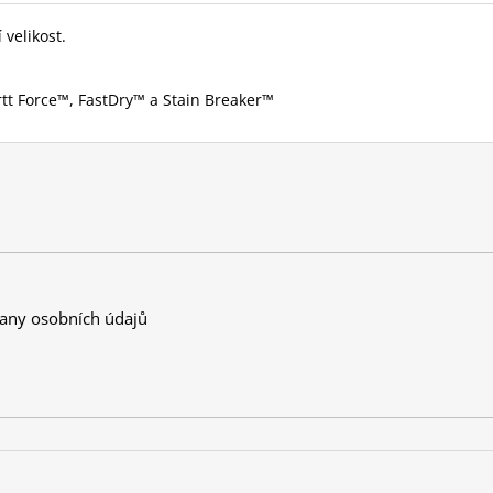
velikost.
tt Force™, FastDry™ a Stain Breaker™
any osobních údajů