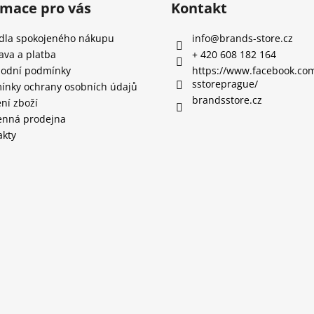
rmace pro vás
Kontakt
idla spokojeného nákupu
info
@
brands-store.cz
ava a platba
+ 420 608 182 164
odní podmínky
https://www.facebook.co
sstoreprague/
ínky ochrany osobních údajů
brandsstore.cz
ní zboží
nná prodejna
akty