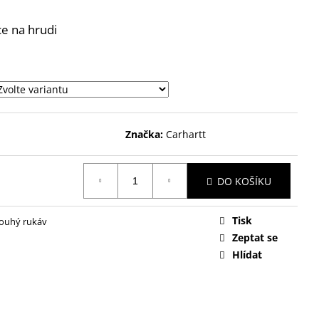
ce na hrudi
Značka:
Carhartt
DO KOŠÍKU
Tisk
louhý rukáv
Zeptat se
Hlídat