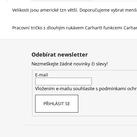
Velikosti jsou americké tzn větší. Doporučujeme vybrat menší 
Pracovní tričko s dlouhým rukávem Carhartt funkcemi Carhar
Z
á
Odebírat newsletter
p
Nezmeškejte žádné novinky či slevy!
a
t
E-mail
í
Vložením e-mailu souhlasíte s
podmínkami ochr
PŘIHLÁSIT SE