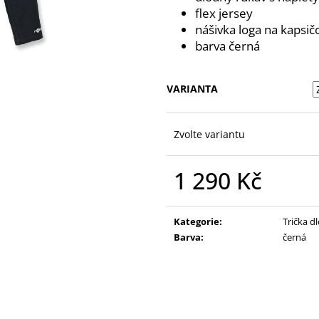
flex jersey
nášivka loga na kapsič
barva černá
VARIANTA
Zvolte variantu
1 290 Kč
Měrná
cena:
Kategorie
:
Trička d
Barva
:
černá