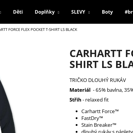
Děti
Doplňky
SLEVY
Boty
#b
RTT FORCE FLEX POCKET T-SHIRT LS BLACK
Co potřebujete najít?
CARHARTT F
HLEDAT
SHIRT LS BL
TRIČKO DLOUHÝ RUKÁV
Doporučujeme
Materiál
- 65% bavlna, 35
Střih
- relaxed fit
Carhartt Force™
FastDry™
Stain Breaker™
dlouhý rukáv s náplety