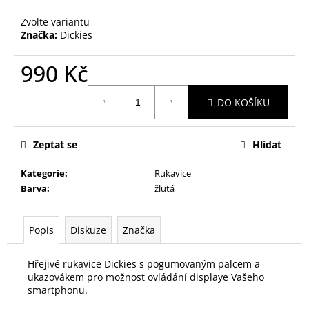
č
u
Zvolte variantu
j
Značka:
Dickies
e
m
990 Kč
e
Měrná
DO KOŠÍKU
cena:
Zeptat se
Hlídat
Kategorie
:
Rukavice
Barva
:
žlutá
Popis
Diskuze
Značka
Hřejivé rukavice Dickies s pogumovaným palcem a
ukazovákem pro možnost ovládání displaye Vašeho
smartphonu.