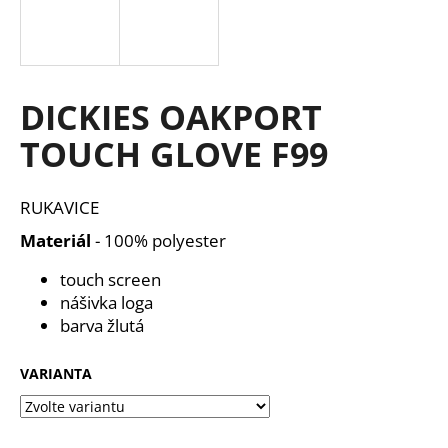
a
j
í
t
DICKIES OAKPORT
?
TOUCH GLOVE F99
RUKAVICE
HLEDAT
Materiál
- 100% polyester
touch screen
nášivka loga
D
barva žlutá
o
p
VARIANTA
o
r
u