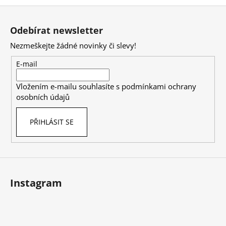
Z
á
Odebírat newsletter
p
Nezmeškejte žádné novinky či slevy!
a
t
E-mail
í
Vložením e-mailu souhlasíte s
podmínkami ochrany
osobních údajů
PŘIHLÁSIT SE
Instagram