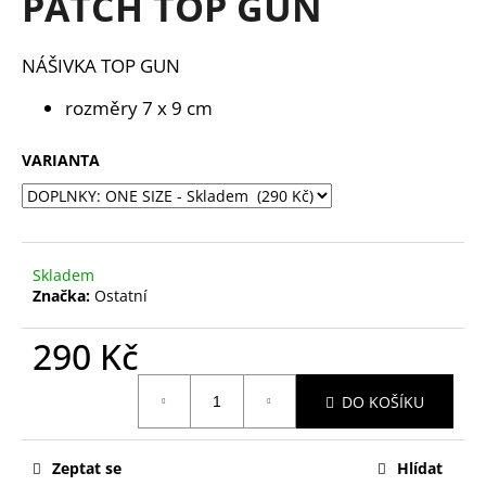
PATCH TOP GUN
a
j
NÁŠIVKA
TOP GUN
í
t
rozměry 7 x 9 cm
?
VARIANTA
HLEDAT
Skladem
Značka:
Ostatní
D
290 Kč
o
Měrná
p
DO KOŠÍKU
cena:
o
r
u
Zeptat se
Hlídat