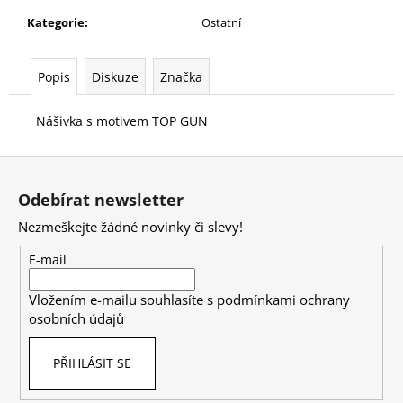
č
u
Kategorie
:
Ostatní
j
e
Popis
Diskuze
Značka
m
e
Nášivka s motivem
TOP GUN
Z
á
Odebírat newsletter
p
Nezmeškejte žádné novinky či slevy!
a
t
E-mail
í
Vložením e-mailu souhlasíte s
podmínkami ochrany
osobních údajů
PŘIHLÁSIT SE