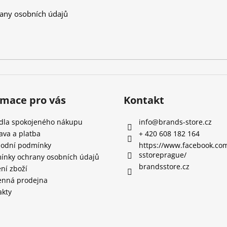
any osobních údajů
rmace pro vás
Kontakt
idla spokojeného nákupu
info
@
brands-store.cz
ava a platba
+ 420 608 182 164
odní podmínky
https://www.facebook.co
sstoreprague/
ínky ochrany osobních údajů
brandsstore.cz
ní zboží
nná prodejna
akty