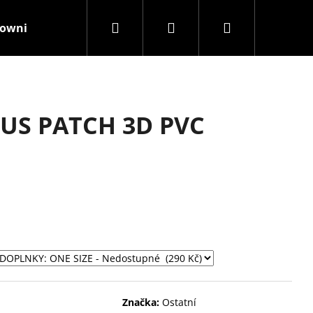
Hledat
Přihlášení
Nákupní
rownisthenewblack
Kamenná prodejna
Značky
košík
US PATCH 3D PVC
Značka:
Ostatní