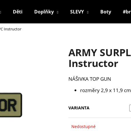
Děti
Doplňky
SLEVY
Boty
#b
 Instructor
Co potřebujete najít?
ARMY SURPL
HLEDAT
Instructor
NÁŠIVKA
TOP GUN
Doporučujeme
rozměry 2,9 x 11,9 cm
VARIANTA
Nedostupné