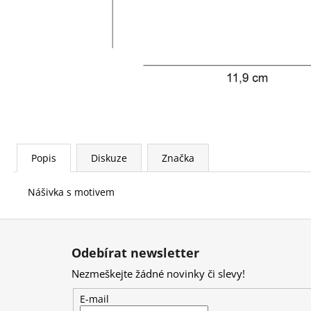
Popis
Diskuze
Značka
Nášivka s motivem
Z
á
Odebírat newsletter
p
Nezmeškejte žádné novinky či slevy!
a
t
E-mail