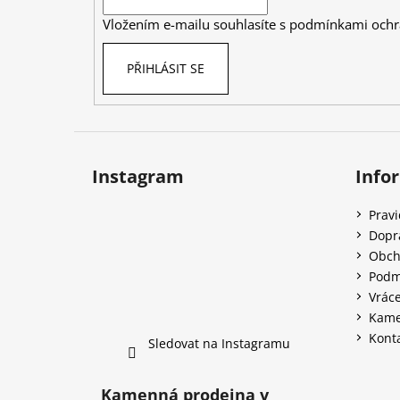
í
Vložením e-mailu souhlasíte s
podmínkami ochr
PŘIHLÁSIT SE
Instagram
Info
Prav
Dopr
Obch
Podm
Vráce
Kame
Kont
Sledovat na Instagramu
Kamenná prodejna v