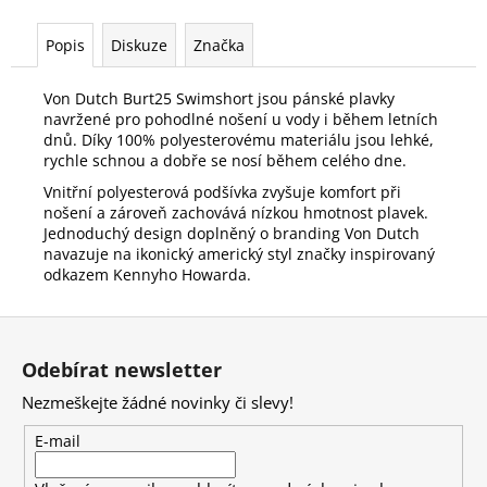
Popis
Diskuze
Značka
Von Dutch Burt25 Swimshort jsou pánské plavky
navržené pro pohodlné nošení u vody i během letních
dnů. Díky 100% polyesterovému materiálu jsou lehké,
rychle schnou a dobře se nosí během celého dne.
Vnitřní polyesterová podšívka zvyšuje komfort při
nošení a zároveň zachovává nízkou hmotnost plavek.
Jednoduchý design doplněný o branding Von Dutch
navazuje na ikonický americký styl značky inspirovaný
odkazem Kennyho Howarda.
Z
á
Odebírat newsletter
p
Nezmeškejte žádné novinky či slevy!
a
t
E-mail
í