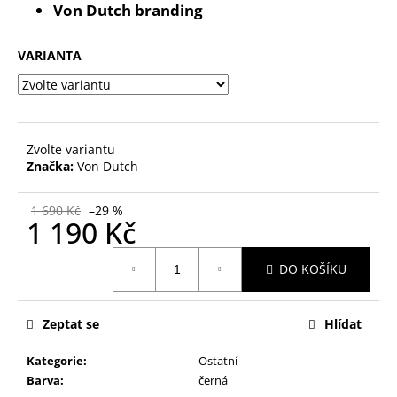
č
Von Dutch branding
u
j
VARIANTA
e
m
e
Zvolte variantu
Značka:
Von Dutch
1 690 Kč
–29 %
1 190 Kč
Měrná
DO KOŠÍKU
cena:
Zeptat se
Hlídat
Kategorie
:
Ostatní
Barva
:
černá