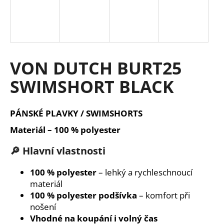
a
j
í
t
VON DUTCH BURT25
?
SWIMSHORT BLACK
PÁNSKÉ PLAVKY / SWIMSHORTS
HLEDAT
Materiál – 100 % polyester
🔎 Hlavní vlastnosti
D
o
100 % polyester
– lehký a rychleschnoucí
p
materiál
o
100 % polyester podšívka
– komfort při
r
nošení
u
Vhodné na koupání i volný čas