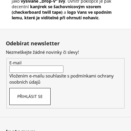
jako
vyšívané „Drop-V“ švy
. Uvnitř poklopce je pak
decentní
kanýrek se šachovnicovým vzorem
(checkerboard twill tape)
a
logo Vans ve spodním
lemu, které je viditelné při ohrnutí nohavic
.
Z
á
Odebírat newsletter
p
Nezmeškejte žádné novinky či slevy!
a
t
E-mail
í
Vložením e-mailu souhlasíte s
podmínkami ochrany
osobních údajů
PŘIHLÁSIT SE