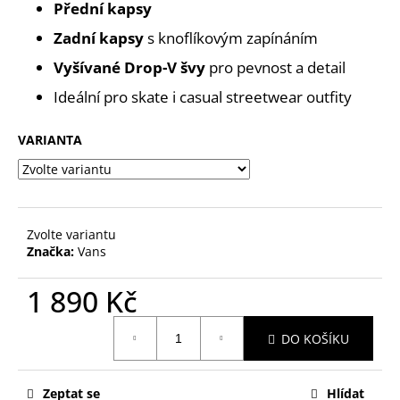
č
Přední kapsy
u
Zadní kapsy
s knoflíkovým zapínáním
j
e
Vyšívané Drop-V švy
pro pevnost a detail
m
Ideální pro skate i casual streetwear outfity
e
VARIANTA
Zvolte variantu
Značka:
Vans
1 890 Kč
Měrná
DO KOŠÍKU
cena:
Zeptat se
Hlídat