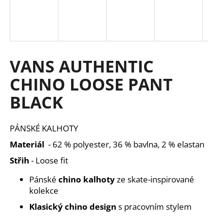
a
j
í
t
VANS AUTHENTIC
?
CHINO LOOSE PANT
BLACK
HLEDAT
PÁNSKÉ KALHOTY
Materiál
- 62 % polyester, 36 % bavlna, 2 % elastan
D
Střih
- Loose fit
o
p
Pánské
chino kalhoty
ze skate-inspirované
o
kolekce
r
Klasický chino design
s pracovním stylem
u