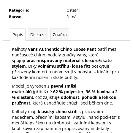
Kategorie
:
Ostatní
Barva
:
černá
Popis
Diskuze
Značka
Kalhoty
Vans Authentic Chino Loose Pant
patří mezi
nadčasové chino modely značky Vans, které
spojují
práci-inspirovaný materiál s leisure/skate
stylem
. Díky
volnému střihu (loose fit)
poskytují
přirozený komfort a neomezují v pohybu – ideální pro
každodenní nošení i skate outfity.
Model je vyroben z
pevné směsi
materiálů
(přibližně
62 % polyester, 36 % bavlna a 2
% elastan
), což zajišťuje
odolnost, pohodlí a lehkou
pružnost
, která usnadňuje chůzi i sed během dne.
Kalhoty mají
klasický chino střih
s pracovním
nádechem, předními kapsami v stylu „hand pockets“ s
menší kapsičkou na drobnosti, zadními kapsami s
knoflíkovým zapínáním a propracovanými detaily