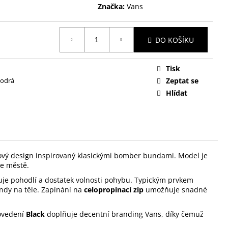
Značka:
Vans
DO KOŠÍKU
Tisk
modrá
Zeptat se
Hlídat
asový design inspirovaný klasickými bomber bundami. Model je
ve městě.
uje pohodlí a dostatek volnosti pohybu. Typickým prvkem
undy na těle. Zapínání na
celopropínací zip
umožňuje snadné
rovedení
Black
doplňuje decentní branding Vans, díky čemuž