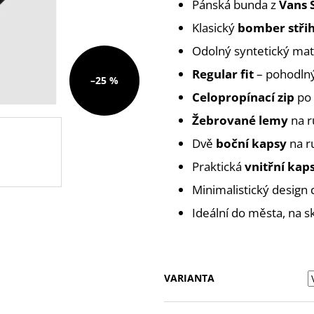
Pánská bunda z
Vans 
Klasický
bomber stři
Odolný syntetický mat
Regular fit
– pohodlný
–25 %
Celopropínací zip
po 
Žebrované lemy
na r
Dvě
boční kapsy
na r
Praktická
vnitřní kap
Minimalistický desig
Ideální do města, na 
VARIANTA