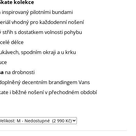
Skate kolekce
h
inspirovaný pilotními bundami
eriál vhodný pro každodenní nošení
 střih s dostatkem volnosti pohybu
celé délce
ukávech, spodním okraji a u krku
uce
sa
na drobnosti
n doplněný decentním brandingem Vans
skate i běžné nošení v přechodném období