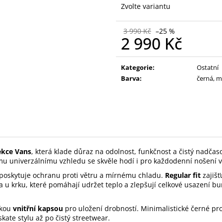
Zvolte variantu
3 990 Kč
–25 %
2 990 Kč
Měrná
cena:
Kategorie
:
Ostatní
Barva
:
černá, 
ekce Vans
, která klade důraz na odolnost, funkčnost a čistý nadč
mu univerzálnímu vzhledu se skvěle hodí i pro každodenní nošení 
 poskytuje ochranu proti větru a mírnému chladu.
Regular fit
zajišť
 u krku, které pomáhají udržet teplo a zlepšují celkové usazení b
ckou
vnitřní kapsou
pro uložení drobností. Minimalistické černé p
ate stylu až po čistý streetwear.