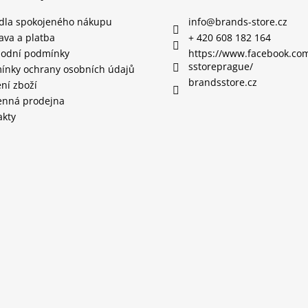
idla spokojeného nákupu
info
@
brands-store.cz
ava a platba
+ 420 608 182 164
odní podmínky
https://www.facebook.co
sstoreprague/
ínky ochrany osobních údajů
brandsstore.cz
ní zboží
nná prodejna
akty