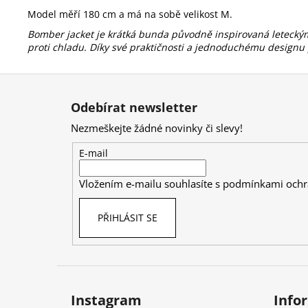
Model měří 180 cm a má na sobě velikost M.
Bomber jacket je krátká bunda původně inspirovaná leteckými
proti chladu. Díky své praktičnosti a jednoduchému design
Z
á
Odebírat newsletter
p
Nezmeškejte žádné novinky či slevy!
a
t
E-mail
í
Vložením e-mailu souhlasíte s
podmínkami ochr
PŘIHLÁSIT SE
Instagram
Info