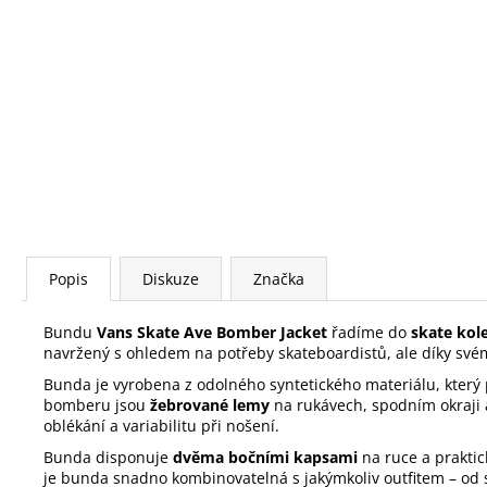
Popis
Diskuze
Značka
Bundu
Vans
Skate Ave Bomber Jacket
řadíme do
skate kol
navržený s ohledem na potřeby skateboardistů, ale díky své
Bunda je vyrobena z odolného syntetického materiálu, který
bomberu jsou
žebrované lemy
na rukávech, spodním okraji a
oblékání a variabilitu při nošení.
Bunda disponuje
dvěma bočními kapsami
na ruce a prakti
je bunda snadno kombinovatelná s jakýmkoliv outfitem – od sk