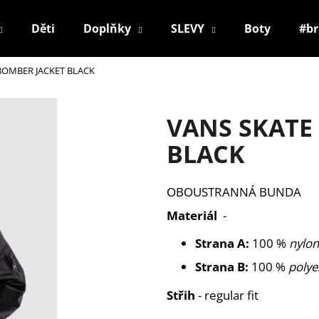
Děti
Doplňky
SLEVY
Boty
#b
BOMBER JACKET BLACK
Co potřebujete najít?
VANS SKATE
HLEDAT
BLACK
OBOUSTRANNÁ BUNDA
Doporučujeme
Materiál
-
Strana A:
100 %
nylon
Strana B:
100 %
polye
Střih
- regular fit