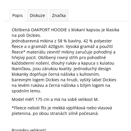
Popis
Diskuze
Značka
Oblíbená OAKPORT HOODIE s klokaní kapsou je klasika
na poli Dickies.
Jednobarevná mikina z 58 % bavlny, 42 % polyester
fleece a o gramáži 420gsm. Vysoká gramáž a použití
fleece* materiálu zevnitř mikiny zaručuje pohodlný a
hřejivý pocit. Oblíbený rovný střih pro pohodlné
každodenní nošení, dlouhý rukáv a kapuca s kulatou
tkaničkou, jsou zárukou kvality. Jednoduchý design
klokanky doplňuje černá nášivka s kultovním,
barevným logem Dickies na hrudi, vyšitý label Dickies
na levém rukávu a černá nášivka s bílým logem na
spodním lemu.
Model měří 175 cm a má na sobě velikost M.
*Fleece neboli flís je mekká výplňková nebo vlasová
pletenina, po obou stranách silně počesaná.
Rozměry velikostí: