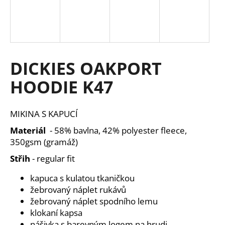
a
j
í
t
DICKIES OAKPORT
?
HOODIE K47
MIKINA S KAPUCÍ
HLEDAT
Materiál
- 58% bavlna, 42% polyester fleece,
350gsm (gramáž)
Střih
- regular fit
D
o
kapuca s kulatou tkaničkou
p
žebrovaný náplet rukávů
o
žebrovaný náplet spodního lemu
r
klokaní kapsa
u
nášivka s barevným logem na hrudi