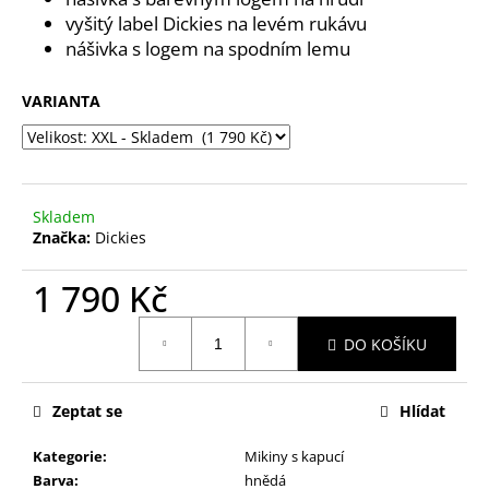
č
vyšitý label Dickies na levém rukávu
u
nášivka s logem na spodním lemu
j
e
m
VARIANTA
e
Skladem
Značka:
Dickies
1 790 Kč
Měrná
DO KOŠÍKU
cena:
Zeptat se
Hlídat
Kategorie
:
Mikiny s kapucí
Barva
:
hnědá