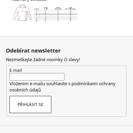
Z
á
Odebírat newsletter
p
Nezmeškejte žádné novinky či slevy!
a
t
E-mail
í
Vložením e-mailu souhlasíte s
podmínkami ochrany
osobních údajů
PŘIHLÁSIT SE