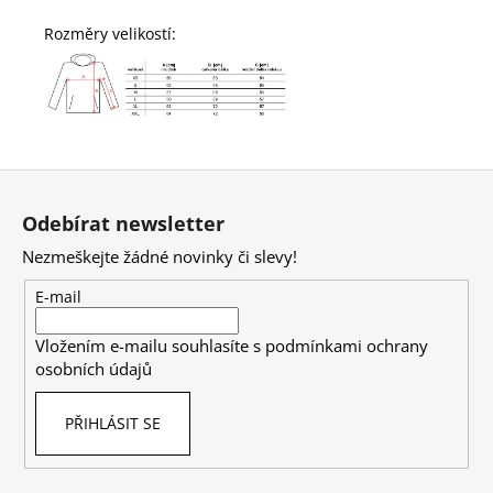
Rozměry velikostí:
Z
á
Odebírat newsletter
p
Nezmeškejte žádné novinky či slevy!
a
t
E-mail
í
Vložením e-mailu souhlasíte s
podmínkami ochrany
osobních údajů
PŘIHLÁSIT SE