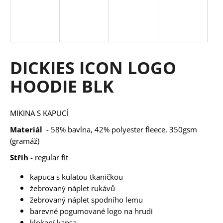
a
j
í
t
DICKIES ICON LOGO
?
HOODIE BLK
MIKINA S KAPUCÍ
HLEDAT
Materiál
- 58% bavlna, 42% polyester fleece, 350gsm
(gramáž)
Střih
- regular fit
D
o
kapuca s kulatou tkaničkou
p
žebrovaný náplet rukávů
o
žebrovaný náplet spodního lemu
r
barevné pogumované logo na hrudi
u
klokaní kapsa