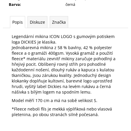
Barva
:
černá
Popis
Diskuze
Značka
Legendární mikina ICON LOGO s gumovým potiskem
loga DICKIES je klasika.
Jednobarevná mikina z 58 % bavlny, 42 % polyester
fleece a o gramáži 400gsm. Vysoká gramáž a použití
fleece* materiálu zevnitř mikiny zaručuje pohodlný a
hřejivý pocit. Oblíbený rovný střih pro pohodlné
každodenní nošení, dlouhý rukáv a kapuca s kulatou
tkaničkou, jsou zárukou kvality. Jednoduchý design
klokanky doplňuje kultovní, barevné logo uprostřed
hrudi, vyšitý label Dickies na levém rukávu a černá
nášivka s bílým logem na spodním lemu.
Model měří 170 cm a má na sobě velikost S.
*Fleece neboli flís je mekká výplňková nebo vlasová
pletenina, po obou stranách silně počesaná.