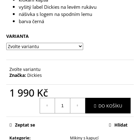
č
u
vyšitý label Dickies na levém rukávu
j
nášivka s logem na spodním lemu
e
barva černá
m
e
VARIANTA
Zvolte variantu
Značka:
Dickies
1 990 Kč
Měrná
DO KOŠÍKU
cena:
Zeptat se
Hlídat
Kategorie
:
Mikiny s kapucí