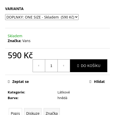
č
u
VARIANTA
j
e
m
e
Skladem
Značka:
Vans
590 Kč
Měrná
DO KOŠÍKU
cena:
Zeptat se
Hlídat
Kategorie
:
Látkové
Barva
:
hnědá
Popis
Diskuze
Značka