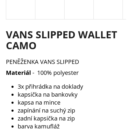
a
j
í
t
VANS SLIPPED WALLET
?
CAMO
PENĚŽENKA VANS SLIPPED
HLEDAT
Materiál
- 100% polyester
3x přihrádka na doklady
kapsička na bankovky
D
o
kapsa na mince
p
zapínání na suchý zip
o
zadní kapsička na zip
r
barva kamufláž
u