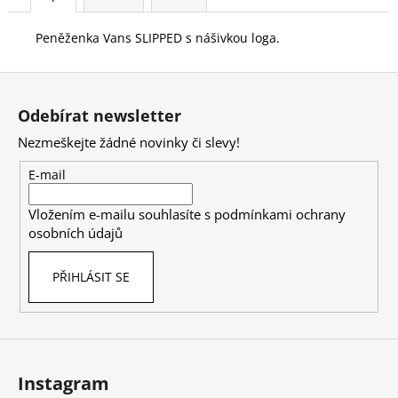
Peněženka Vans SLIPPED s nášivkou loga.
Z
á
Odebírat newsletter
p
Nezmeškejte žádné novinky či slevy!
a
t
E-mail
í
Vložením e-mailu souhlasíte s
podmínkami ochrany
osobních údajů
PŘIHLÁSIT SE
Instagram