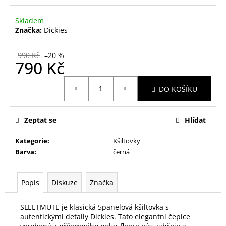
č
u
Skladem
j
Značka:
Dickies
e
m
990 Kč
–20 %
e
790 Kč
Měrná
DO KOŠÍKU
cena:
Zeptat se
Hlídat
Kategorie
:
Kšiltovky
Barva
:
černá
Popis
Diskuze
Značka
SLEETMUTE je klasická 5panelová kšiltovka s
autentickými detaily Dickies. Tato elegantní čepice