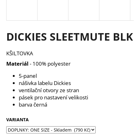
a
j
í
t
DICKIES SLEETMUTE BLK
?
KŠILTOVKA
Materiál
- 100% polyester
HLEDAT
5-panel
nášivka labelu Dickies
ventilační otvory ze stran
pásek pro nastavení velikosti
D
barva černá
o
p
o
VARIANTA
r
u