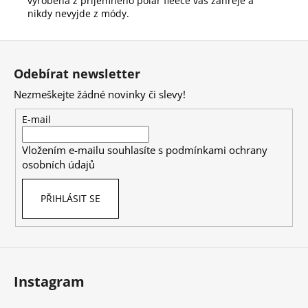
vyrobená z příjemného polar fleece vás zahřeje a
nikdy nevyjde z módy.
Z
á
Odebírat newsletter
p
Nezmeškejte žádné novinky či slevy!
a
t
E-mail
í
Vložením e-mailu souhlasíte s
podmínkami ochrany
osobních údajů
PŘIHLÁSIT SE
Instagram