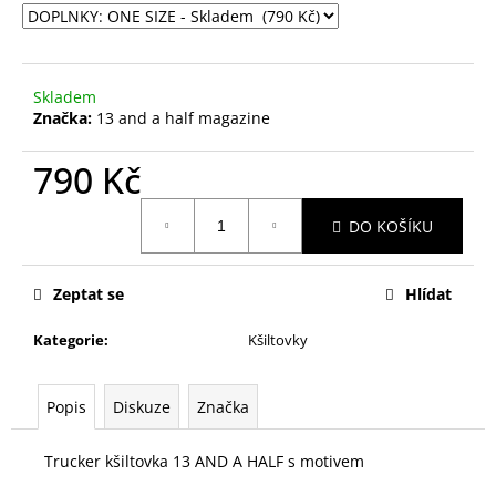
č
u
j
e
Skladem
m
Značka:
13 and a half magazine
e
790 Kč
Měrná
DO KOŠÍKU
cena:
Zeptat se
Hlídat
Kategorie
:
Kšiltovky
Popis
Diskuze
Značka
Trucker kšiltovka 13 AND A HALF s motivem