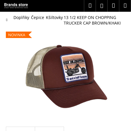
K
Přejít
Hledat
Náku
M
Přihlášení
na
o
obsah
Zpět
Zpět
košík
š
Domů
Doplňky
Čepice
Kšiltovky
13 1/2 KEEP ON CHOPPING
TRUCKER CAP BROWN/KHAKI
í
C
k
NOVINKA
o
p
o
t
ř
e
b
u
j
e
t
e
n