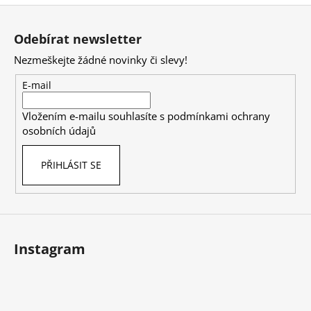
Z
á
Odebírat newsletter
p
Nezmeškejte žádné novinky či slevy!
a
t
E-mail
í
Vložením e-mailu souhlasíte s
podmínkami ochrany
osobních údajů
PŘIHLÁSIT SE
Instagram