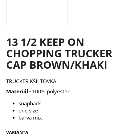
a
j
í
t
13 1/2 KEEP ON
?
CHOPPING TRUCKER
CAP BROWN/KHAKI
HLEDAT
TRUCKER KŠILTOVKA
Materiál -
100% polyester
D
snapback
o
one size
p
barva mix
o
r
u
VARIANTA