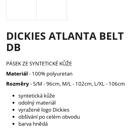
a
j
í
t
DICKIES ATLANTA BELT
?
DB
PÁSEK ZE SYNTETICKÉ KŮŽE
HLEDAT
Materiál
-
100% polyuretan
Rozměry
- S/M - 96cm, M/L - 102cm, L/XL - 106cm
syntetická kůže
D
odolný materiál
o
vyražené logo Dickies
p
obšívání po celém obvodu
o
barva hnědá
r
u