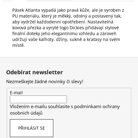
Pásek Atlanta vypadá jako pravá kůže, ale je vyroben z
PU materiálu, který je měkký, odolný a postavený tak,
aby vydržel každodenní opotřebení. Nastavitelná
kovová přezka a vyryté logo Dickies přidávají stylové
finální doteky jeho elegantnímu vzhledu a zároveň
udržují vaše kalhoty, džíny, sukně a kraťasy na svém
místě.
Z
á
Odebírat newsletter
p
Nezmeškejte žádné novinky či slevy!
a
t
E-mail
í
Vložením e-mailu souhlasíte s
podmínkami ochrany
osobních údajů
PŘIHLÁSIT SE