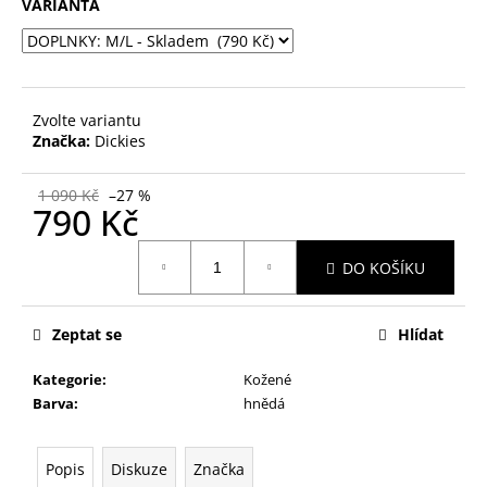
č
VARIANTA
u
j
e
m
e
Zvolte variantu
Značka:
Dickies
1 090 Kč
–27 %
790 Kč
Měrná
DO KOŠÍKU
cena:
Zeptat se
Hlídat
Kategorie
:
Kožené
Barva
:
hnědá
Popis
Diskuze
Značka