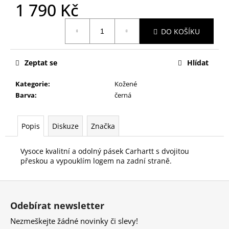
č
1 790 Kč
u
j
Měrná
DO KOŠÍKU
cena:
e
m
e
Zeptat se
Hlídat
Kategorie
:
Kožené
Barva
:
černá
Popis
Diskuze
Značka
Vysoce kvalitní a odolný pásek Carhartt s dvojitou
přeskou a vypouklím logem na zadní straně.
Z
á
Odebírat newsletter
p
Nezmeškejte žádné novinky či slevy!
a