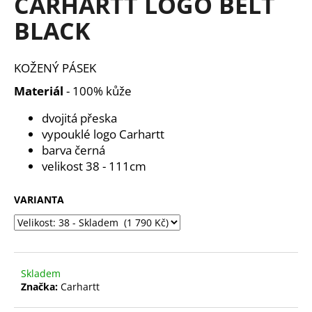
CARHARTT LOGO BELT
a
BLACK
j
í
KOŽENÝ PÁSEK
t
?
Materiál
- 100% kůže
dvojitá přeska
vypouklé logo Carhartt
barva černá
HLEDAT
velikost 38 - 111cm
VARIANTA
D
o
p
o
Skladem
r
Značka:
Carhartt
u