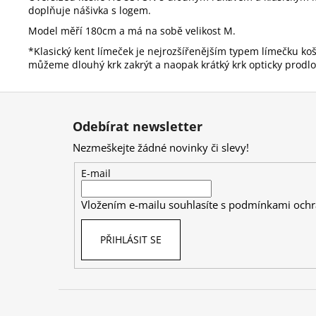
doplňuje nášivka s logem.
Model měří 180cm a má na sobě velikost M.
*Klasický kent límeček je nejrozšířenějším typem límečku koši
můžeme dlouhý krk zakrýt a naopak krátký krk opticky prodlo
Z
á
Odebírat newsletter
p
Nezmeškejte žádné novinky či slevy!
a
t
E-mail
í
Vložením e-mailu souhlasíte s
podmínkami ochr
PŘIHLÁSIT SE