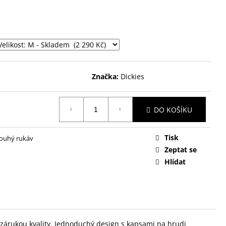
Značka:
Dickies
DO KOŠÍKU
Tisk
louhý rukáv
Zeptat se
Hlídat
 zárukou kvality. Jednoduchý design s kapsami na hrudi