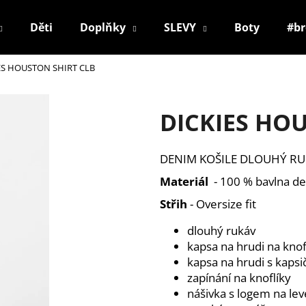
Děti
Doplňky
SLEVY
Boty
#b
ES HOUSTON SHIRT CLB
Co potřebujete najít?
DICKIES HO
HLEDAT
DENIM KOŠILE DLOUHÝ R
Materiál
- 100 % bavlna d
Doporučujeme
Střih
- Oversize fit
dlouhý rukáv
kapsa na hrudi na knof
kapsa na hrudi s kapsi
zapínání na knoflíky
nášivka s logem na le