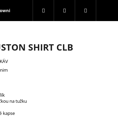
Hledat
Přihlášení
Nákupní
rownisthenewblack
Kamenná prodejna
Značky
košík
USTON SHIRT CLB
UKÁV
enim
lík
čkou na tužku
vé kapse