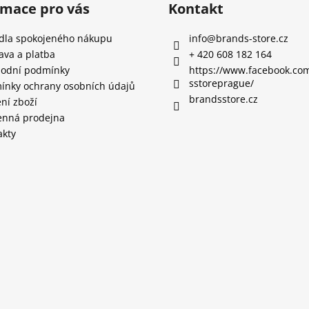
rmace pro vás
Kontakt
idla spokojeného nákupu
info
@
brands-store.cz
ava a platba
+ 420 608 182 164
odní podmínky
https://www.facebook.co
sstoreprague/
ínky ochrany osobních údajů
brandsstore.cz
ní zboží
nná prodejna
akty