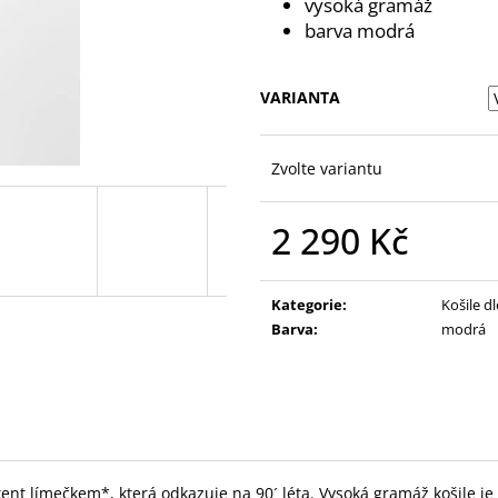
vysoká gramáž
barva modrá
VARIANTA
Zvolte variantu
2 290 Kč
Měrná
cena:
Kategorie
:
Košile d
Barva
:
modrá
t límečkem*, která odkazuje na 90´ léta. Vysoká gramáž košile je