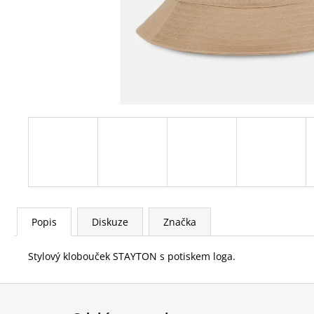
Popis
Diskuze
Značka
Stylový klobouček STAYTON s potiskem loga.
Z
á