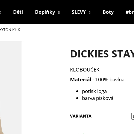
Děti
Doplňky
SLEVY
Boty
#b
TAYTON KHK
Co potřebujete najít?
DICKIES ST
HLEDAT
KLOBOUČEK
Materiál
- 100% bavlna
Doporučujeme
potisk loga
barva písková
VARIANTA