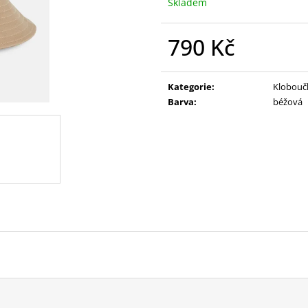
Skladem
790 Kč
Měrná
cena:
Kategorie
:
Klobouč
Barva
:
béžová