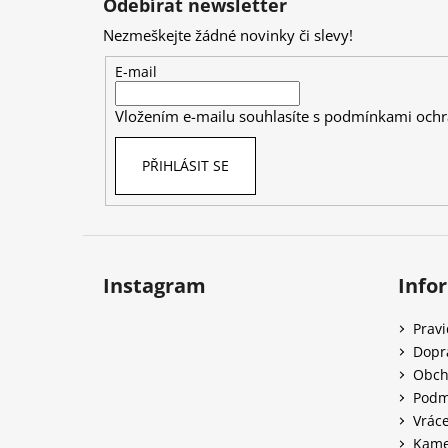
Odebírat newsletter
p
Nezmeškejte žádné novinky či slevy!
a
t
E-mail
í
Vložením e-mailu souhlasíte s
podmínkami ochr
PŘIHLÁSIT SE
Instagram
Info
Prav
Dopr
Obch
Podm
Vráce
Kame