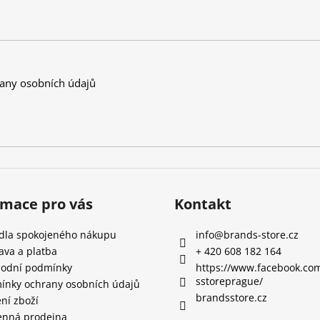
any osobních údajů
rmace pro vás
Kontakt
idla spokojeného nákupu
info
@
brands-store.cz
ava a platba
+ 420 608 182 164
odní podmínky
https://www.facebook.co
sstoreprague/
ínky ochrany osobních údajů
brandsstore.cz
ní zboží
nná prodejna