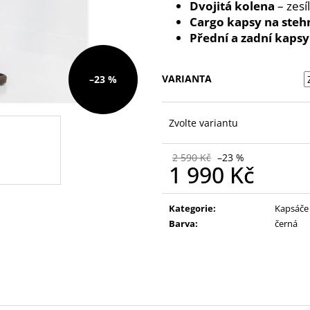
Dvojitá kolena
– zesí
Cargo kapsy na steh
Přední a zadní kapsy
VARIANTA
–23 %
Zvolte variantu
2 590 Kč
–23 %
1 990 Kč
Měrná
cena:
Kategorie
:
Kapsáče
Barva
:
černá