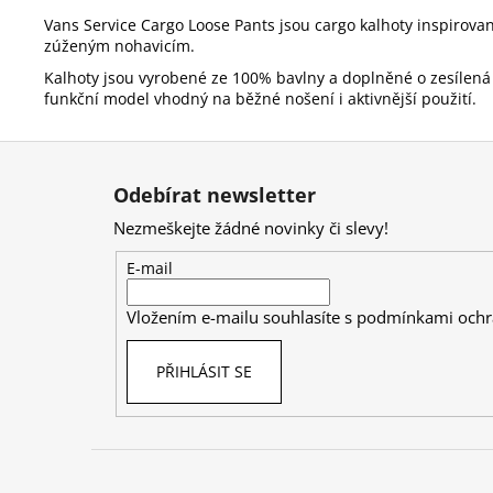
Vans Service Cargo Loose Pants jsou cargo kalhoty inspirované
zúženým nohavicím.
Kalhoty jsou vyrobené ze 100% bavlny a doplněné o zesílená d
funkční model vhodný na běžné nošení i aktivnější použití.
Z
á
Odebírat newsletter
p
Nezmeškejte žádné novinky či slevy!
a
t
E-mail
í
Vložením e-mailu souhlasíte s
podmínkami ochr
PŘIHLÁSIT SE