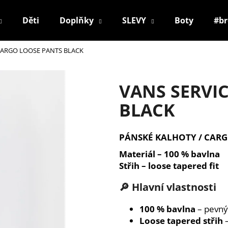
Děti
Doplňky
SLEVY
Boty
#b
CARGO LOOSE PANTS BLACK
Co potřebujete najít?
VANS SERVI
HLEDAT
BLACK
PÁNSKÉ KALHOTY / CAR
Doporučujeme
Materiál – 100 % bavlna
Střih – loose tapered fit
🔎 Hlavní vlastnosti
100 % bavlna
– pevný
Loose tapered střih
–