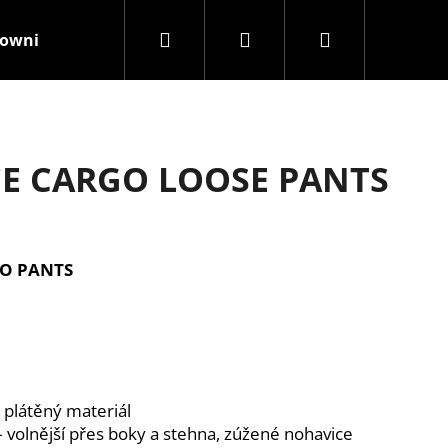
Hledat
Přihlášení
Nákupní
rownisthenewblack
Kamenná prodejna
Značky
košík
CE CARGO LOOSE PANTS
GO PANTS
 plátěný materiál
 volnější přes boky a stehna, zúžené nohavice