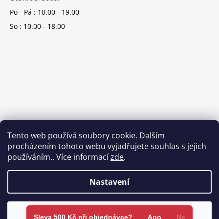
Po - Pá : 10.00 - 19.00
So : 10.00 - 18.00
Tento web používá soubory cookie. Dalším
procházením tohoto webu vyjadřujete souhlas s jejich
používáním.. Více informací
zde
.
Nastavení
Vytvořil Shoptet
Souhlasím
Copyright 2026
Brands-store.cz
. Všechna práva vyhrazena.
Sleva 500 Kč při objednávce?​
Ano
Ne