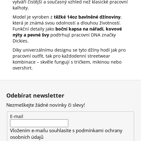
vytváří čistější a současný vzhled než klasické pracovní
kalhoty.
Model je vyroben z
těžké 14oz bavlněné džínoviny
,
která je známá svou odolností a dlouhou životností.
Funkční detaily jako
boční kapsa na nářadí, kovové
nýty a pevné švy
podtrhují pracovní DNA značky
Dickies.
Díky univerzálnímu designu se tyto džíny hodí jak pro
pracovní outfit, tak pro každodenní streetwear
kombinace – skvěle fungují s tričkem, mikinou nebo
overshirt.
Z
á
Odebírat newsletter
p
Nezmeškejte žádné novinky či slevy!
a
t
E-mail
í
Vložením e-mailu souhlasíte s
podmínkami ochrany
osobních údajů