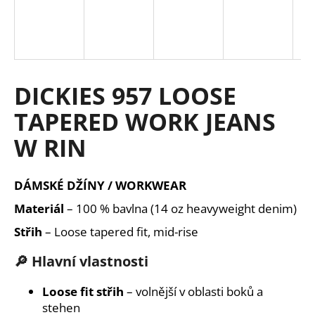
a
j
í
t
DICKIES 957 LOOSE
?
TAPERED WORK JEANS
W RIN
HLEDAT
DÁMSKÉ DŽÍNY / WORKWEAR
Materiál
– 100 % bavlna (14 oz heavyweight denim)
D
Střih
– Loose tapered fit, mid-rise
o
p
🔎 Hlavní vlastnosti
o
r
Loose fit střih
– volnější v oblasti boků a
u
stehen