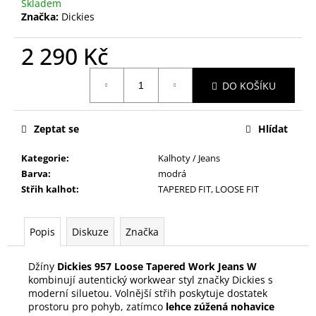
Skladem
Značka:
Dickies
2 290 Kč
Měrná
DO KOŠÍKU
cena:
Zeptat se
Hlídat
Kategorie
:
Kalhoty / Jeans
Barva
:
modrá
Střih kalhot
:
TAPERED FIT, LOOSE FIT
Popis
Diskuze
Značka
Džíny
Dickies 957 Loose Tapered Work Jeans W
kombinují autentický workwear styl značky Dickies s
moderní siluetou. Volnější střih poskytuje dostatek
prostoru pro pohyb, zatímco
lehce zúžená nohavice