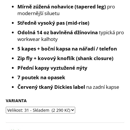
č
Mírně zúžená nohavice (tapered leg)
pro
u
modernější siluetu
j
e
Středně vysoký pas (mid-rise)
m
Odolná 14 oz bavlněná džínovina
typická pro
e
workwear kalhoty
5 kapes + boční kapsa na nářadí / telefon
Zip fly + kovový knoflík (shank closure)
Přední kapsy vyztužené nýty
7 poutek na opasek
Červený tkaný Dickies label
na zadní kapse
VARIANTA