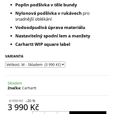
č
Poplin podšívka v těle bundy
u
j
Nylonová podšívka v rukávech
pro
e
snadnější oblékání
m
Vodoodpudivá úprava materiálu
e
Nastavitelný spodní lem a manžety
Carhartt WIP square label
VARIANTA
Skladem
Značka:
Carhartt
4 990 Kč
–20 %
3 990 Kč
Měrná