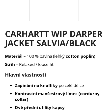
a
j
í
t
CARHARTT WIP DARPER
?
JACKET SALVIA/BLACK
Materiál
– 100 % bavlna (lehký
cotton poplin
)
HLEDAT
Střih
– Relaxed / loose fit
Hlavní vlastnosti
D
o
Zapínání na knoflíky
po celé délce
p
Kontrastní manšestrový límec (corduroy
o
collar)
r
u
Dvě přední utility kapsy