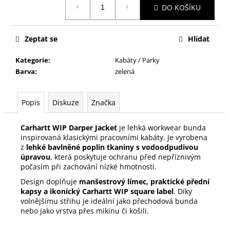
DO KOŠÍKU
cena:
Zeptat se
Hlídat
Kategorie
:
Kabáty / Parky
Barva
:
zelená
Popis
Diskuze
Značka
Carhartt WIP Darper Jacket
je lehká workwear bunda
inspirovaná klasickými pracovními kabáty. Je vyrobena
z
lehké bavlněné poplin tkaniny s vodoodpudivou
úpravou
, která poskytuje ochranu před nepříznivým
počasím při zachování nízké hmotnosti.
Design doplňuje
manšestrový límec, praktické přední
kapsy a ikonický Carhartt WIP square label
. Díky
volnějšímu střihu je ideální jako přechodová bunda
nebo jako vrstva přes mikinu či košili.