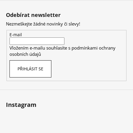
Z
á
Odebírat newsletter
p
Nezmeškejte žádné novinky či slevy!
a
t
E-mail
í
Vložením e-mailu souhlasíte s
podmínkami ochrany
osobních údajů
PŘIHLÁSIT SE
Instagram