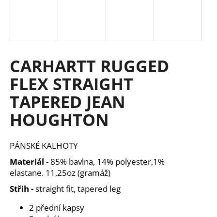
a
j
í
t
CARHARTT RUGGED
?
FLEX STRAIGHT
TAPERED JEAN
HLEDAT
HOUGHTON
PÁNSKÉ KALHOTY
D
Materiál
-
85% bavlna, 14% polyester,1%
o
elastane.
11,25oz (gramáž)
p
o
Střih -
straight fit, tapered leg
r
u
2 přední kapsy