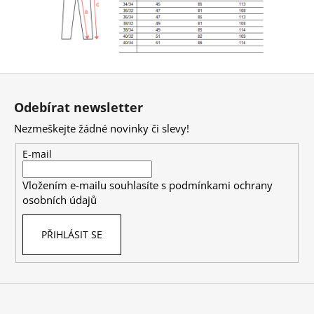
Z
á
Odebírat newsletter
p
Nezmeškejte žádné novinky či slevy!
a
t
E-mail
í
Vložením e-mailu souhlasíte s
podmínkami ochrany
osobních údajů
PŘIHLÁSIT SE