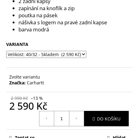
č
2 zadní kapsy
u
zapínání na knoflík a zip
j
poutka na pásek
e
nášivka s logem na pravé zadní kapse
m
barva modrá
e
VARIANTA
Zvolte variantu
Značka:
Carhartt
2 990 Kč
–13 %
2 590 Kč
Měrná
DO KOŠÍKU
cena:
Zeptat se
Hlídat