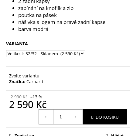
č
2 zadní kapsy
u
zapínání na knoflík a zip
j
poutka na pásek
e
nášivka s logem na pravé zadní kapse
m
barva modrá
e
VARIANTA
Zvolte variantu
Značka:
Carhartt
2 990 Kč
–13 %
2 590 Kč
Měrná
DO KOŠÍKU
cena:
Zeptat se
Hlídat