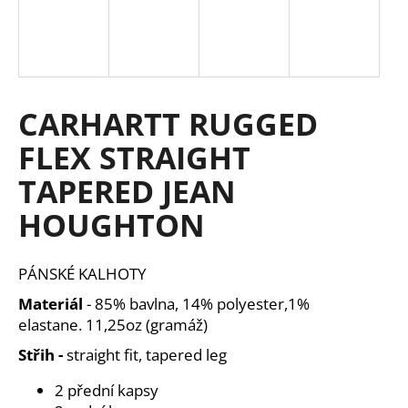
a
j
í
t
CARHARTT RUGGED
?
FLEX STRAIGHT
TAPERED JEAN
HLEDAT
HOUGHTON
PÁNSKÉ KALHOTY
D
Materiál
-
85% bavlna, 14% polyester,1%
o
elastane.
11,25oz (gramáž)
p
o
Střih -
straight fit, tapered leg
r
u
2 přední kapsy