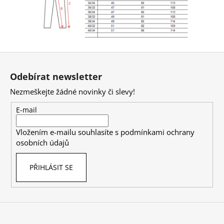
Z
á
Odebírat newsletter
p
Nezmeškejte žádné novinky či slevy!
a
t
E-mail
í
Vložením e-mailu souhlasíte s
podmínkami ochrany
osobních údajů
PŘIHLÁSIT SE