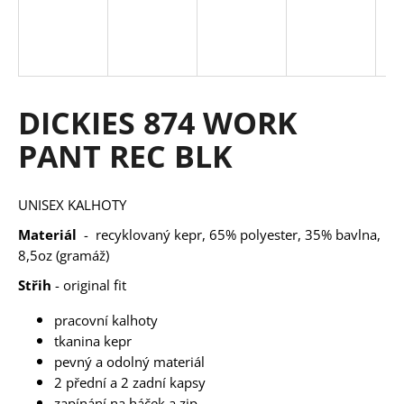
a
j
í
t
DICKIES 874 WORK
?
PANT REC BLK
UNISEX KALHOTY
HLEDAT
Materiál
- recyklovaný kepr, 65% polyester, 35% bavlna,
8,5oz (gramáž)
Střih
- original fit
D
o
pracovní kalhoty
p
tkanina kepr
o
pevný a odolný materiál
r
2 přední a 2 zadní kapsy
u
zapínání na háček a zip