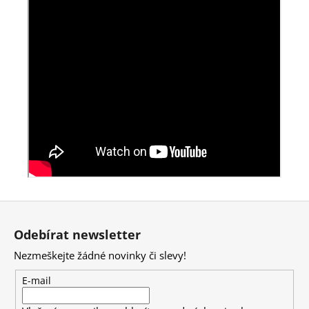
Z
á
Odebírat newsletter
p
Nezmeškejte žádné novinky či slevy!
a
t
E-mail
í