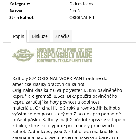
Kategorie
:
Dickies Icons
Barva
:
černá
Střih kalhot
:
ORIGINAL FIT
Popis
Diskuze
Značka
Kalhoty 874 ORIGINAL WORK PANT řadíme do
americké klasiky pracovních kalhot.
Originální klasika z 65% polyesteru, 35% bavlněného
kepru* a o gramáži 8,5oz.
Díky použití b
avlněného
kepru zaručují kalhoty pevnost a odolnost
materiálu.
Original fit je široký a rovný střih kalhot s
vyšším setem pasu, který má 7 poutek pro pohodlné
nošení pásku. Kalhoty mají 2 přední kapsy se vstupem
z boku, které jsou typické pro modely pracovních
kalhot. Zadní kapsy jsou 2, z toho levá má knoflík na
zapínání a nad pravou je černá nášivka s barevným