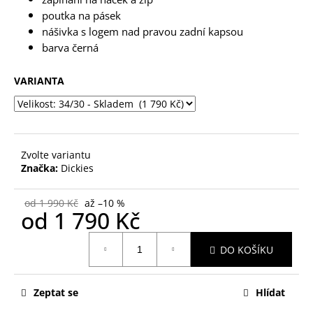
č
u
poutka na pásek
j
nášivka s logem nad pravou zadní kapsou
e
barva černá
m
e
VARIANTA
Zvolte variantu
Značka:
Dickies
od 1 990 Kč
až –10 %
od
1 790 Kč
Měrná
DO KOŠÍKU
cena:
Zeptat se
Hlídat