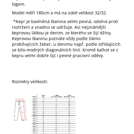
logem.
Model měří 180cm a má na sobě velikost 32/32.
*Kepr je b
avlněná tkanina velmi pevná, odolná proti
roztržení a snadno se udržuje. Asi nejznámější
keprovou látkou je denim, ze kterého se šijí džíny.
Keprovou tkaninu poznáte vždy podle šikmo
probíhajících žeber, u denimu např. podle střídajících
se bílo-modrých diagonálních linií. Kromě kalhot se z
kepru velmi dobře šijí i pevné pracovní oděvy.
Rozměry velikostí: