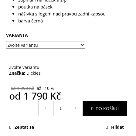
č
u
poutka na pásek
j
nášivka s logem nad pravou zadní kapsou
e
barva černá
m
e
VARIANTA
Zvolte variantu
Značka:
Dickies
od 1 990 Kč
až –10 %
od
1 790 Kč
Měrná
DO KOŠÍKU
cena:
Zeptat se
Hlídat