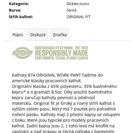
Kategorie
:
Dickies Icons
Barva
:
černá
Střih kalhot
:
ORIGINAL FIT
Popis
Diskuze
Značka
Kalhoty 874 ORIGINAL WORK PANT řadíme do
americké klasiky pracovních kalhot.
Originální klasika z 65% polyesteru, 35% bavlněného
kepru* a o gramáži 8,5oz.
Díky použití b
avlněného
kepru zaručují kalhoty pevnost a odolnost
materiálu.
Original fit je široký a rovný střih kalhot s
vyšším setem pasu, který má 7 poutek pro pohodlné
nošení pásku. Kalhoty mají 2 přední kapsy se vstupem
z boku, které jsou typické pro modely pracovních
kalhot. Zadní kapsy jsou 2, z toho levá má knoflík na
zapínání a nad pravou je černá nášivka s barevným