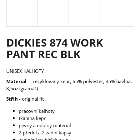
a
j
í
t
DICKIES 874 WORK
?
PANT REC BLK
UNISEX KALHOTY
HLEDAT
Materiál
- recyklovaný kepr, 65% polyester, 35% bavlna,
8,5oz (gramáž)
Střih
- original fit
D
o
pracovní kalhoty
p
tkanina kepr
o
pevný a odolný materiál
r
2 přední a 2 zadní kapsy
u
zapínání na háček a zip