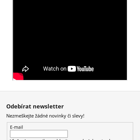
Z
á
Odebírat newsletter
p
Nezmeškejte žádné novinky či slevy!
a
t
E-mail
í