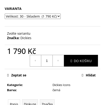
č
u
VARIANTA
j
e
m
e
Zvolte variantu
Značka:
Dickies
1 790 Kč
Měrná
DO KOŠÍKU
cena:
Zeptat se
Hlídat
Kategorie
:
Dickies Icons
Barva
:
černá
Popis
Diskuze
Značka