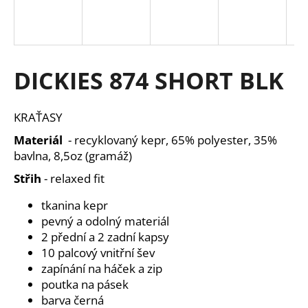
a
j
í
t
DICKIES 874 SHORT BLK
?
KRAŤASY
Materiál
- recyklovaný kepr, 65% polyester, 35%
bavlna, 8,5oz (gramáž)
HLEDAT
Střih
- relaxed fit
tkanina kepr
D
pevný a odolný materiál
o
2 přední a 2 zadní kapsy
p
10 palcový vnitřní šev
o
zapínání na háček a zip
r
poutka na pásek
u
barva černá