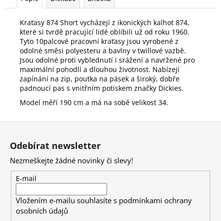
Kraťasy 874 Short vycházejí z ikonických kalhot 874,
které si tvrdě pracující lidé oblíbili už od roku 1960.
Tyto 10palcové pracovní kraťasy jsou vyrobené z
odolné směsi polyesteru a bavlny v twillové vazbě.
Jsou odolné proti vyblednutí i srážení a navržené pro
maximální pohodlí a dlouhou životnost. Nabízejí
zapínání na zip, poutka na pásek a široký, dobře
padnoucí pas s vnitřním potiskem značky Dickies.
Model měří 190 cm a má na sobě velikost 34.
Z
á
Odebírat newsletter
p
Nezmeškejte žádné novinky či slevy!
a
t
E-mail
í
Vložením e-mailu souhlasíte s
podmínkami ochrany
osobních údajů