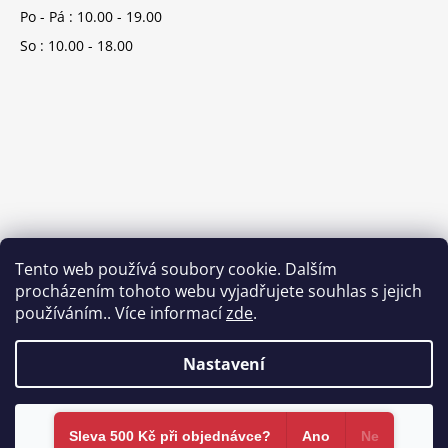
Po - Pá : 10.00 - 19.00
So : 10.00 - 18.00
Tento web používá soubory cookie. Dalším
procházením tohoto webu vyjadřujete souhlas s jejich
používáním.. Více informací
zde
.
Nastavení
Vytvořil Shoptet
Souhlasím
Copyright 2026
Brands-store.cz
. Všechna práva vyhrazena.
Sleva 500 Kč při objednávce?​
Ano
Ne