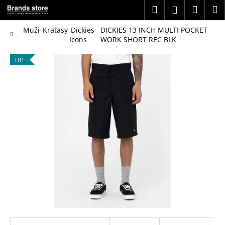
K
Přejít
Hledat
Náku
M
Přihlášení
na
o
obsah
Zpět
Zpět
košík
š
Domů
Muži
Kraťasy
Dickies
DICKIES 13 INCH MULTI POCKET
Icons
WORK SHORT REC BLK
í
C
k
TIP
o
p
o
t
ř
e
b
u
j
e
t
e
n