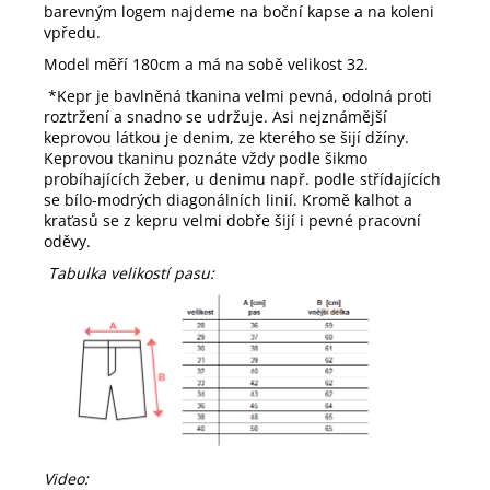
barevným logem najdeme na boční kapse a na koleni
vpředu.
Model měří 180cm a má na sobě velikost 32.
*Kepr je b
avlněná tkanina velmi pevná, odolná proti
roztržení a snadno se udržuje. Asi nejznámější
keprovou látkou je denim, ze kterého se šijí džíny.
Keprovou tkaninu poznáte vždy podle šikmo
probíhajících žeber, u denimu např. podle střídajících
se bílo-modrých diagonálních linií. Kromě kalhot a
kraťasů se z kepru velmi dobře šijí i pevné pracovní
oděvy.
Tabulka velikostí pasu:
Video: