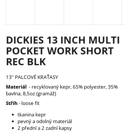
a
j
í
t
DICKIES 13 INCH MULTI
?
POCKET WORK SHORT
REC BLK
HLEDAT
13" PALCOVÉ KRAŤASY
Materiál
- recyklovaný kepr, 65% polyester, 35%
D
bavlna, 8,5oz (gramáž)
o
Střih
- loose fit
p
o
tkanina kepr
r
pevný a odolný materiál
u
2 přední a 2 zadní kapsy