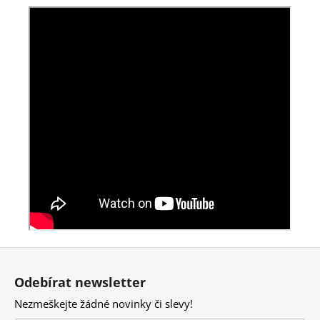
Z
á
Odebírat newsletter
p
Nezmeškejte žádné novinky či slevy!
a