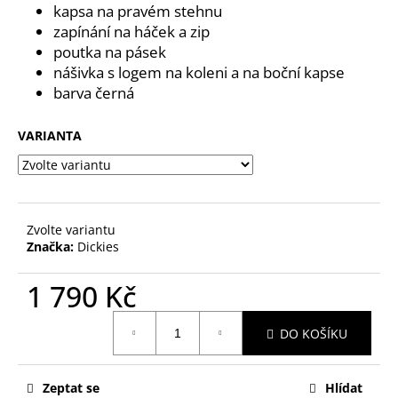
č
kapsa na pravém stehnu
u
zapínání na háček a zip
j
poutka na pásek
e
nášivka s logem na koleni a na boční kapse
m
barva černá
e
VARIANTA
Zvolte variantu
Značka:
Dickies
1 790 Kč
Měrná
DO KOŠÍKU
cena:
Zeptat se
Hlídat