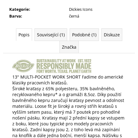
Kategorie
:
Dickies Icons
Barva
:
černá
Popis
Související (1)
Podobné (1)
Diskuze
Značka
13" MULTI-POCKET WORK SHORT řadíme do americké
klasiky pracovních kraťasů.
Široké kraťasy z 65% polyesteru, 35% bavlněného,
recyklovaného kepru* a o gramáži 8,5oz.
Díky použití
b
avlněného kepru zaručují kraťasy pevnost a odolnost
materiálu.
Loose fit je široký a rovný střih kraťasů s
vyšším setem pasu, který má 7 poutek pro pohodlné
nošení pásku. Kraťasy mají 2 přední kapsy se vstupem
z boku, které jsou typické pro modely pracovních
kraťasů. Zadní kapsy jsou 2, z toho levá má zapínání
na knoflík a dále jedna boční, menší kapsa. Nášivku s