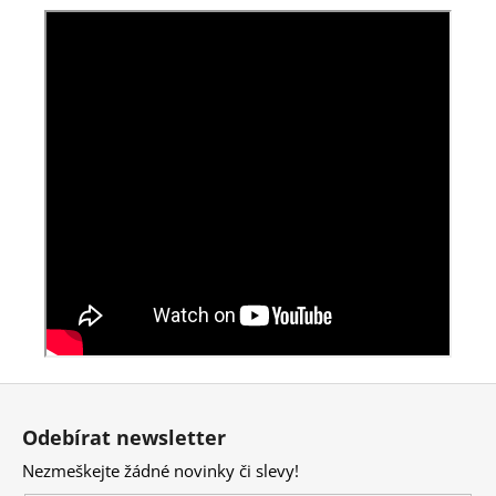
Z
á
Odebírat newsletter
p
Nezmeškejte žádné novinky či slevy!
a