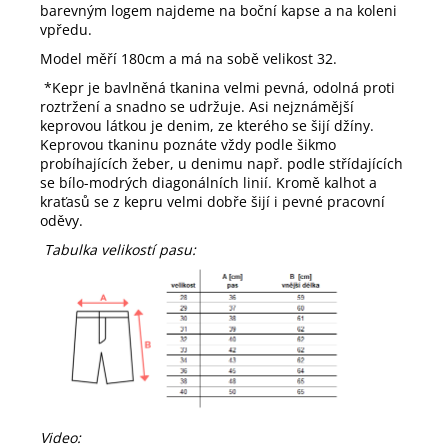
barevným logem najdeme na boční kapse a na koleni
vpředu.
Model měří 180cm a má na sobě velikost 32.
*Kepr je b
avlněná tkanina velmi pevná, odolná proti
roztržení a snadno se udržuje. Asi nejznámější
keprovou látkou je denim, ze kterého se šijí džíny.
Keprovou tkaninu poznáte vždy podle šikmo
probíhajících žeber, u denimu např. podle střídajících
se bílo-modrých diagonálních linií. Kromě kalhot a
kraťasů se z kepru velmi dobře šijí i pevné pracovní
oděvy.
Tabulka velikostí pasu:
Video: