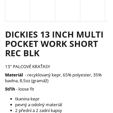
a
j
í
t
DICKIES 13 INCH MULTI
?
POCKET WORK SHORT
REC BLK
HLEDAT
13" PALCOVÉ KRAŤASY
Materiál
- recyklovaný kepr, 65% polyester, 35%
D
bavlna, 8,5oz (gramáž)
o
Střih
- loose fit
p
o
tkanina kepr
r
pevný a odolný materiál
u
2 přední a 2 zadní kapsy