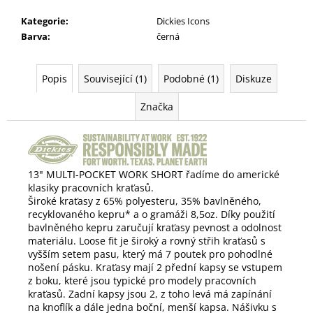
Kategorie
:
Dickies Icons
Barva
:
černá
Popis
Související (1)
Podobné (1)
Diskuze
Značka
13" MULTI-POCKET WORK SHORT řadíme do americké
klasiky pracovních kraťasů.
Široké kraťasy z 65% polyesteru, 35% bavlněného,
recyklovaného kepru* a o gramáži 8,5oz.
Díky použití
b
avlněného kepru zaručují kraťasy pevnost a odolnost
materiálu.
Loose fit je široký a rovný střih kraťasů s
vyšším setem pasu, který má 7 poutek pro pohodlné
nošení pásku. Kraťasy mají 2 přední kapsy se vstupem
z boku, které jsou typické pro modely pracovních
kraťasů. Zadní kapsy jsou 2, z toho levá má zapínání
na knoflík a dále jedna boční, menší kapsa. Nášivku s