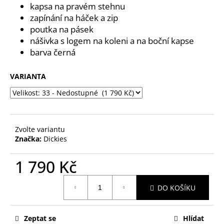
č
kapsa na pravém stehnu
u
zapínání na háček a zip
j
poutka na pásek
e
nášivka s logem na koleni a na boční kapse
m
barva černá
e
VARIANTA
Zvolte variantu
Značka:
Dickies
1 790 Kč
Měrná
DO KOŠÍKU
cena:
Zeptat se
Hlídat