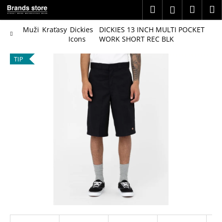
K
Přejít
Hledat
Náku
M
Přihlášení
na
o
obsah
Zpět
Zpět
košík
š
Domů
Muži
Kraťasy
Dickies
DICKIES 13 INCH MULTI POCKET
Icons
WORK SHORT REC BLK
í
C
k
TIP
o
p
o
t
ř
e
b
u
j
e
t
e
n