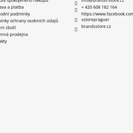
idla spokojeného nákupu
info
@
brands-store.cz
ava a platba
+ 420 608 182 164
odní podmínky
https://www.facebook.co
sstoreprague/
ínky ochrany osobních údajů
brandsstore.cz
ní zboží
nná prodejna
akty