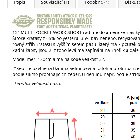
Popis
Související (1)
Podobné (1)
Diskuz
13" MULTI-POCKET WORK SHORT řadíme do americké klasiky 
Široké kraťasy z 65% polyesteru, 35% bavlněného, recyklova
rovný střih kraťasů s vyšším setem pasu, který má 7 poutek 
Zadní kapsy jsou 2, z toho levá má zapínání na knoflík a dá
Model měří 180cm a má na sobě velikost 32.
*Kepr je b
avlněná tkanina velmi pevná, odolná proti roztrže
podle šikmo probíhajících žeber, u denimu např. podle střída
Tabulka velikostí pasu: