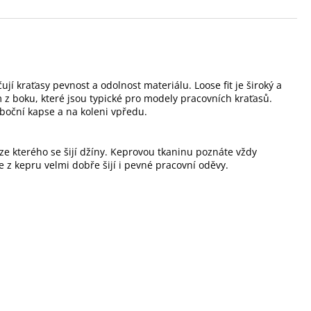
ují kraťasy pevnost a odolnost materiálu.
Loose fit je široký a
 z boku, které jsou typické pro modely pracovních kraťasů.
boční kapse a na koleni vpředu.
ze kterého se šijí džíny. Keprovou tkaninu poznáte vždy
e z kepru velmi dobře šijí i pevné pracovní oděvy.