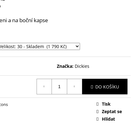
p
eni a na boční kapse
Značka:
Dickies
DO KOŠÍKU
Tisk
Icons
Zeptat se
Hlídat