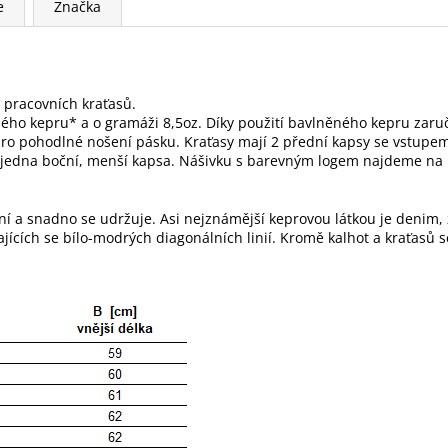
e
Značka
pracovních kraťasů.
ného kepru* a o gramáži 8,5oz.
Díky použití b
avlněného kepru zaruč
pro pohodlné nošení pásku. Kraťasy mají 2 přední kapsy se vstupem
le jedna boční, menší kapsa. Nášivku s barevným logem najdeme na 
ní a snadno se udržuje. Asi nejznámější keprovou látkou je denim, 
jících se bílo-modrých diagonálních linií. Kromě kalhot a kraťasů s