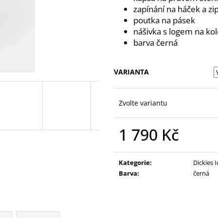
zapínání na háček a zi
poutka na pásek
nášivka s logem na kol
barva černá
VARIANTA
Zvolte variantu
1 790 Kč
Měrná
cena:
Kategorie
:
Dickies 
Barva
:
černá