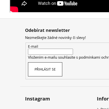
Z
á
Odebírat newsletter
p
Nezmeškejte žádné novinky či slevy!
a
t
E-mail
í
Vložením e-mailu souhlasíte s
podmínkami ochr
PŘIHLÁSIT SE
Instagram
Info