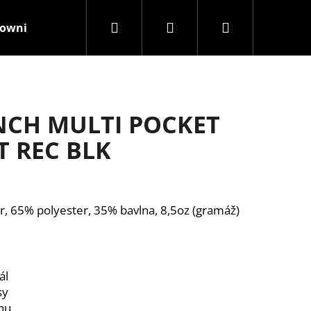
Hledat
Přihlášení
Nákupní
rownisthenewblack
Kamenná prodejna
Značky
košík
INCH MULTI POCKET
 REC BLK
r, 65% polyester, 35% bavlna, 8,5oz (gramáž)
ál
sy
hnu