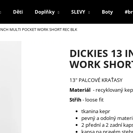
Děti
Doplňky
SLEVY
Boty
#b
3 INCH MULTI POCKET WORK SHORT REC BLK
Co potřebujete najít?
DICKIES 13 
HLEDAT
WORK SHORT
13" PALCOVÉ KRAŤASY
Doporučujeme
Materiál
- recyklovaný kep
Střih
- loose fit
tkanina kepr
pevný a odolný materi
2 přední a 2 zadní kap
kapsa na pravém ste