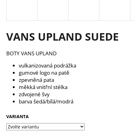
a
j
í
t
VANS UPLAND SUEDE
?
BOTY VANS UPLAND
vulkanizovaná podrážka
gumové logo na patě
HLEDAT
zpevněná pata
měkká vnitřní stélka
zdvojené švy
D
barva šedá/bílá/modrá
o
p
VARIANTA
o
r
u