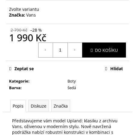
č
u
Zvolte variantu
j
Značka:
Vans
e
m
2 790 Kč
–28 %
e
1 990 Kč
Měrná
DO KOŠÍKU
cena:
Zeptat se
Hlídat
Kategorie
:
Boty
Barva
:
šedá
Popis
Diskuze
Značka
Představujeme vám model Upland: klasiku z archivu
Vans, oživenou v moderním stylu. Nově navržená
podrážka nabízí robustní konstrukci v kombinaci s