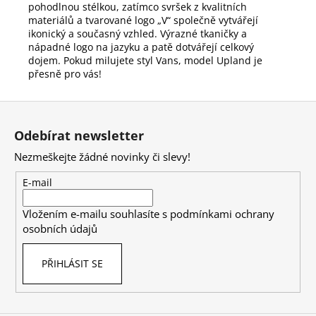
pohodlnou stélkou, zatímco svršek z kvalitních
materiálů a tvarované logo „V“ společně vytvářejí
ikonický a současný vzhled. Výrazné tkaničky a
nápadné logo na jazyku a patě dotvářejí celkový
dojem. Pokud milujete styl Vans, model Upland je
přesně pro vás!
Z
á
Odebírat newsletter
p
Nezmeškejte žádné novinky či slevy!
a
t
E-mail
í
Vložením e-mailu souhlasíte s
podmínkami ochrany
osobních údajů
PŘIHLÁSIT SE