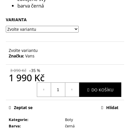
č
barva černá
u
j
e
VARIANTA
m
e
Zvolte variantu
Značka:
Vans
3 090 Kč
–35 %
1 990 Kč
Měrná
DO KOŠÍKU
cena:
Zeptat se
Hlídat
Kategorie
:
Boty
Barva
:
černá