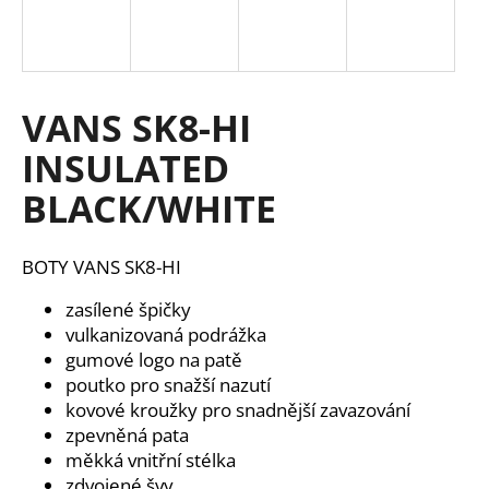
a
j
í
t
VANS SK8-HI
?
INSULATED
BLACK/WHITE
HLEDAT
BOTY VANS SK8-HI
zasílené špičky
vulkanizovaná podrážka
D
gumové logo na patě
o
poutko pro snažší nazutí
p
kovové kroužky pro snadnější zavazování
o
zpevněná pata
r
měkká vnitřní stélka
u
zdvojené švy