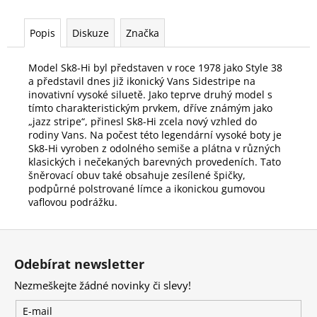
Popis
Diskuze
Značka
Model Sk8-Hi byl představen v roce 1978 jako Style 38
a představil dnes již ikonický Vans Sidestripe na
inovativní vysoké siluetě. Jako teprve druhý model s
tímto charakteristickým prvkem, dříve známým jako
„jazz stripe“, přinesl Sk8-Hi zcela nový vzhled do
rodiny Vans. Na počest této legendární vysoké boty je
Sk8-Hi vyroben z odolného semiše a plátna v různých
klasických i nečekaných barevných provedeních. Tato
šněrovací obuv také obsahuje zesílené špičky,
podpůrné polstrované límce a ikonickou gumovou
vaflovou podrážku.
Z
á
Odebírat newsletter
p
Nezmeškejte žádné novinky či slevy!
a
t
E-mail